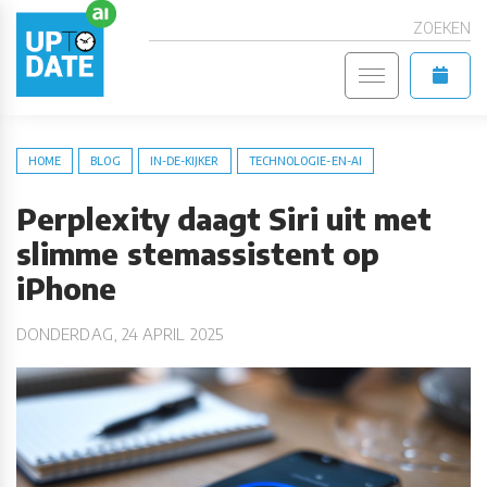
ZOEKEN
HOME
BLOG
IN-DE-KIJKER
TECHNOLOGIE-EN-AI
Perplexity daagt Siri uit met
slimme stemassistent op
iPhone
DONDERDAG, 24 APRIL 2025