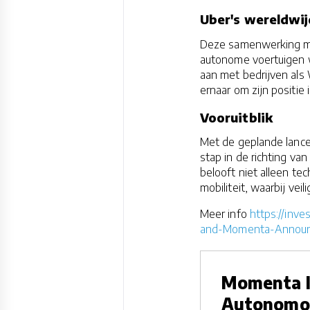
Uber's wereldwij
Deze samenwerking me
autonome voertuigen w
aan met bedrijven als
ernaar om zijn positie
Vooruitblik
Met de geplande lance
stap in de richting v
belooft niet alleen te
mobiliteit, waarbij veil
Meer info
https://inv
and-Momenta-Announc
Momenta I
Autonomou