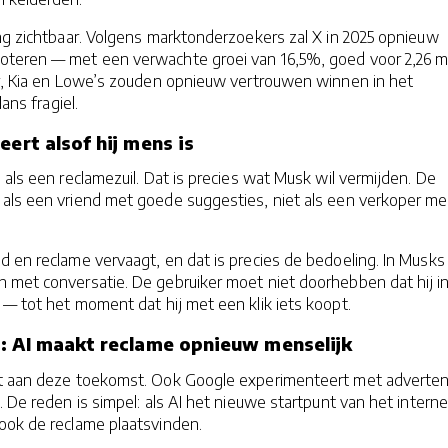
ng zichtbaar. Volgens marktonderzoekers zal X in 2025 opnieuw
oteren — met een verwachte groei van 16,5%, goed voor 2,26 mi
er, Kia en Lowe’s zouden opnieuw vertrouwen winnen in het
lans fragiel.
eert alsof hij mens is
 als een reclamezuil. Dat is precies wat Musk wil vermijden. De
als een vriend met goede suggesties, niet als een verkoper me
 en reclame vervaagt, en dat is precies de bedoeling. In Musks 
 met conversatie. De gebruiker moet niet doorhebben dat hij i
 — tot het moment dat hij met een klik iets koopt.
: AI maakt reclame opnieuw menselijk
t aan deze toekomst. Ook Google experimenteert met adverten
. De reden is simpel: als AI het nieuwe startpunt van het interne
ook de reclame plaatsvinden.