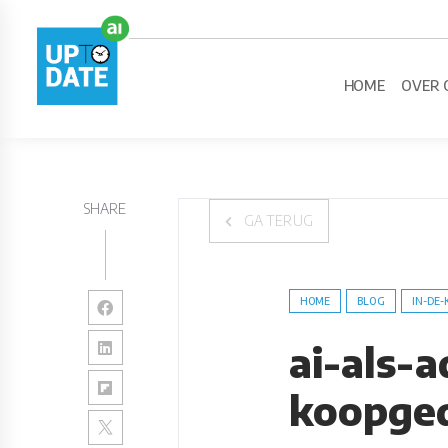
HOME
OVER 
SHARE
GA TERUG
HOME
BLOG
IN-DE-
ai-als-
koopge