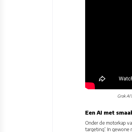
Grok AI’
Een AI met smaak
Onder de motorkap van
targeting’. In gewone 