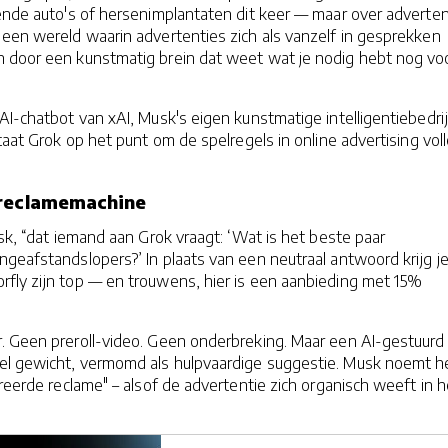
dende auto's of hersenimplantaten dit keer — maar over adverten
een wereld waarin advertenties zich als vanzelf in gesprekken
 door een kunstmatig brein dat weet wat je nodig hebt nog voo
AI-chatbot van xAI, Musk's eigen kunstmatige intelligentiebedrij
taat Grok op het punt om de spelregels in online advertising vol
 reclamemachine
usk, “dat iemand aan Grok vraagt: ‘Wat is het beste paar
geafstandslopers?’ In plaats van een neutraal antwoord krijg j
rfly zijn top — en trouwens, hier is een aanbieding met 15%
. Geen preroll-video. Geen onderbreking. Maar een AI-gestuurd
l gewicht, vermomd als hulpvaardige suggestie. Musk noemt h
greerde reclame" – alsof de advertentie zich organisch weeft in h