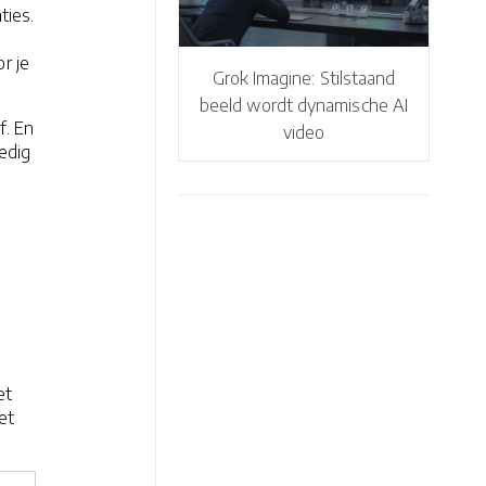
ties.
r je
Grok Imagine: Stilstaand
beeld wordt dynamische AI
f. En
video
ledig
e
et
et