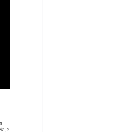
or
ie je