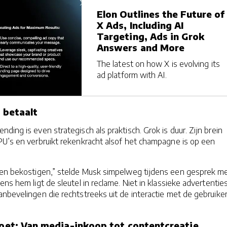
Elon Outlines the Future of
X Ads, Including AI
Targeting, Ads in Grok
Answers and More
The latest on how X is evolving its
ad platform with AI.
f betaalt
ding is even strategisch als praktisch. Grok is duur. Zijn brein
PU’s en verbruikt rekenkracht alsof het champagne is op een
nen bekostigen,” stelde Musk simpelweg tijdens een gesprek m
ns hem ligt de sleutel in reclame. Niet in klassieke advertenties
nbevelingen die rechtstreeks uit de interactie met de gebruike
 doet: Van media-inkoop tot contentcreatie