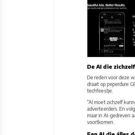
De AI die zichzel
De reden voor deze wen
draait op peperdure G
techfeestje.
“AI moet zichzelf kun
adverteerders. En volge
maar in AI-gedreven aa
voortkomen.
Een AI die álles