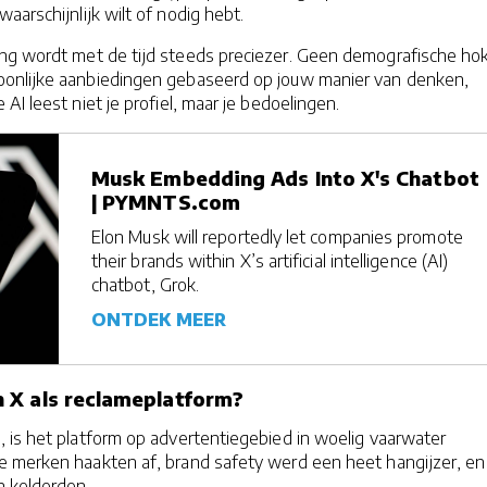
aarschijnlijk wilt of nodig hebt.
ng wordt met de tijd steeds preciezer. Geen demografische ho
onlijke aanbiedingen gebaseerd op jouw manier van denken,
AI leest niet je profiel, maar je bedoelingen.
Musk Embedding Ads Into X's Chatbot
| PYMNTS.com
Elon Musk will reportedly let companies promote
their brands within X’s artificial intelligence (AI)
chatbot, Grok.
ONTDEK MEER
 X als reclameplatform?
 is het platform op advertentiegebied in woelig vaarwater
 merken haakten af, brand safety werd een heet hangijzer, en
 kelderden.