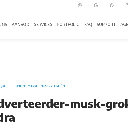
ONS
AANBOD
SERVICES
PORTFOLIO
FAQ
SUPPORT
AG
KIJKER
ONLINE-MARKETINGSTRATEGIEËN
adverteerder-musk-gro
dra