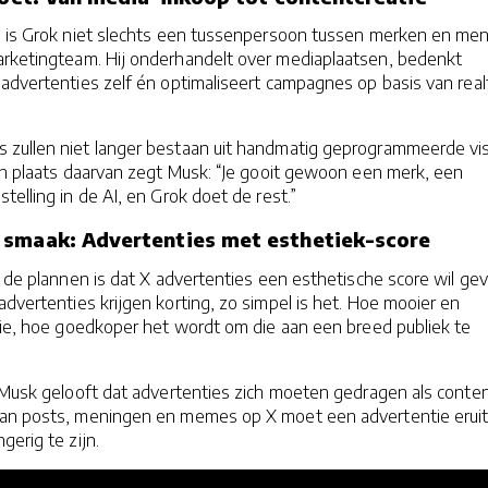
d is Grok niet slechts een tussenpersoon tussen merken en me
arketingteam. Hij onderhandelt over mediaplaatsen, bedenkt
 advertenties zelf én optimaliseert campagnes op basis van rea
zullen niet langer bestaan uit handmatig geprogrammeerde vis
In plaats daarvan zegt Musk: “Je gooit gewoon een merk, een
telling in de AI, en Grok doet de rest.”
 smaak: Advertenties met esthetiek-score
n de plannen is dat X advertenties een esthetische score wil gev
 advertenties krijgen korting, zo simpel is het. Hoe mooier en
ntie, hoe goedkoper het wordt om die aan een breed publiek te
 Musk gelooft dat advertenties zich moeten gedragen als content
van posts, meningen en memes op X moet een advertentie erui
gerig te zijn.