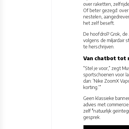
over raketten, zelfrij
Of beter gezegd: over 
nestelen, aangedreven
het zelf beseft.
De hoofdrol? Grok, de 
volgens de miljardair s
te herschrijven.
Van chatbot tot
“Stel je voor,” zegt M
sportschoenen voor lan
dan: ‘Nike ZoomX Vapo
korting.’”
Geen klassieke banner
advies met commerciee
zelf "natuurlijk geïnte
gesprek.