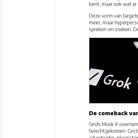
bent, maar ook wat je w
Deze vorm van targeti
meer, maar hyperperso
spreken en zoeken. De 
De comeback van
Sinds Musk X overnam,
terechtgekomen. Grote
advertentie-inkomsten