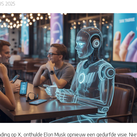
S 2025
nding op X, onthulde Elon Musk opnieuw een gedurfde visie. Nie