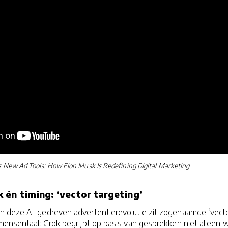
s New Ad Tools: How Elon Musk Is Redefining Digital Marketing
 én timing: ‘vector targeting’
 deze AI-gedreven advertentierevolutie zit zogenaamde ‘vect
mensentaal: Grok begrijpt op basis van gesprekken niet alleen w