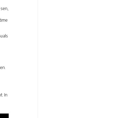
nsen,
ltime
uals
en.
. In
t