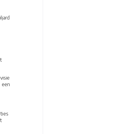
ljard
t
visie
n een
ties
t