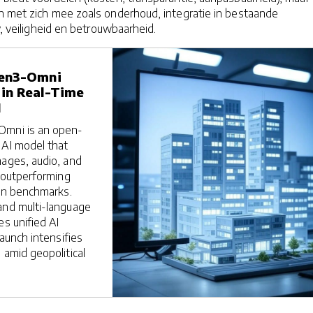
n met zich mee zoals onderhoud, integratie in bestaande
y, veiligheid en betrouwbaarheid.
wen3-Omni
in Real-Time
I
Omni is an open-
 AI model that
mages, audio, and
, outperforming
 in benchmarks.
and multi-language
es unified AI
launch intensifies
 amid geopolitical