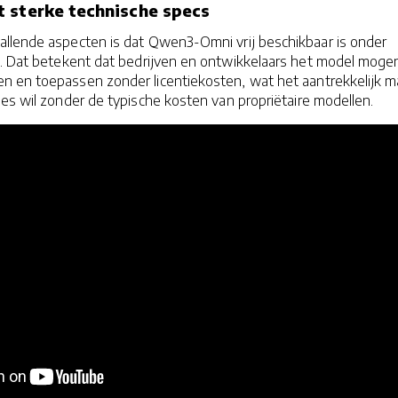
 sterke technische specs
llende aspecten is dat Qwen3-Omni vrij beschikbaar is onder
e. Dat betekent dat bedrijven en ontwikkelaars het model moge
 en toepassen zonder licentiekosten, wat het aantrekkelijk m
es wil zonder de typische kosten van propriëtaire modellen.