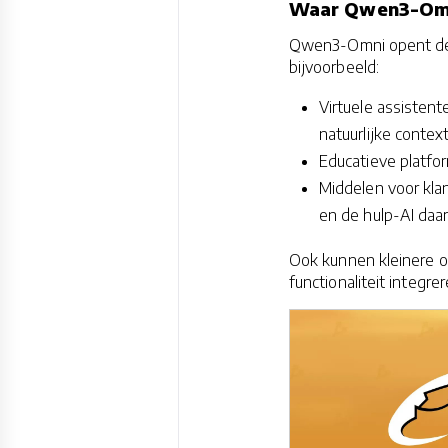
Waar Qwen3-Omn
Qwen3-Omni opent de d
bijvoorbeeld:
Virtuele assistent
natuurlijke contex
Educatieve platfor
Middelen voor kla
en de hulp-AI daar
Ook kunnen kleinere or
functionaliteit integr