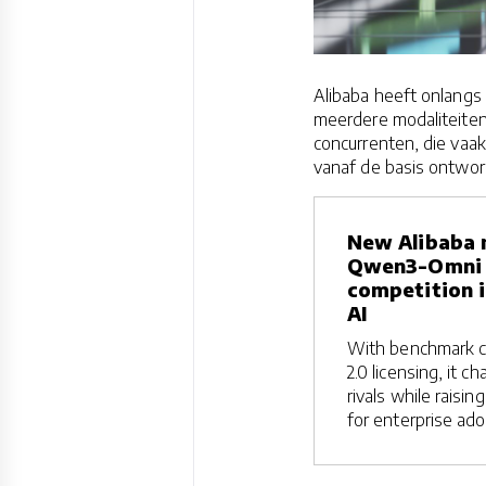
Alibaba heeft onlang
meerdere modaliteiten 
concurrenten, die vaa
vanaf de basis ontwor
New Alibaba 
Qwen3-Omni 
competition 
AI
With benchmark c
2.0 licensing, it 
rivals while raisin
for enterprise ado