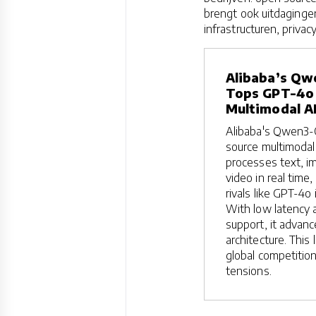
brengt ook uitdaginge
infrastructuren, privac
Alibaba’s Q
Tops GPT-4o 
Multimodal A
Alibaba's Qwen3-
source multimodal
processes text, i
video in real time
rivals like GPT-4o
With low latency 
support, it advanc
architecture. This 
global competition
tensions.