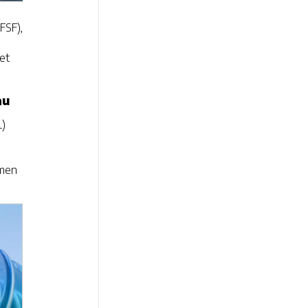
FSF),
et
au
L)
smen