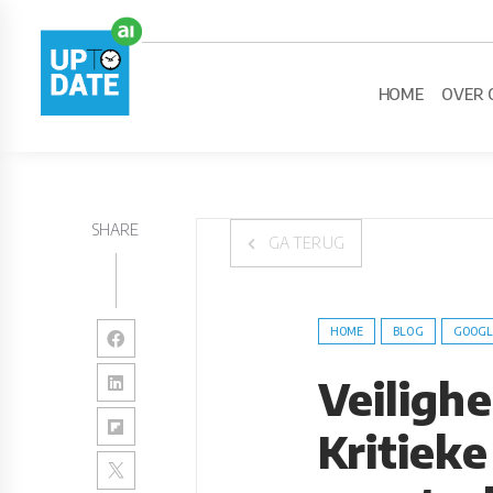
HOME
OVER 
SHARE
GA TERUG
HOME
BLOG
GOOGL
Veiligh
Kritieke