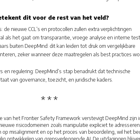
etekent dit voor de rest van het veld?
 de nieuwe CCL’s en protocollen zullen extra verplichtingen
l als het gaat om transparantie, vroege analyse en interne tes
ars buiten DeepMind: dit kan leiden tot druk om vergelijkbare
nteren, zeker wanneer deze maatregelen als best practices w
s en regulering: DeepMind’s stap benadrukt dat technische
sstaat van governance, toezicht, en juridische kaders.
e van het Frontier Safety Framework verstevigt DeepMind zijn 
 nieuwe risicodomeinen zoals manipulatie expliciet te adresseren
n op misalignment en op het proces van beoordeling, wil het bed
ilig ontwikkelen van grensverleggende AI. De uitdagingen blijve