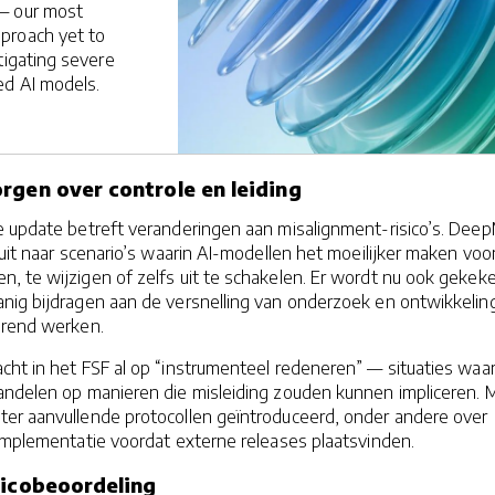
— our most
proach yet to
tigating severe
ed AI models.
rgen over controle en leiding
de update betreft veranderingen aan misalignment-risico’s. Dee
s uit naar scenario’s waarin AI-modellen het moeilijker maken voo
, te wijzigen of zelfs uit te schakelen. Er wordt nu ook gekek
anig bijdragen aan de versnelling van onderzoek en ontwikkelin
erend werken.
ht in het FSF al op “instrumenteel redeneren” — situaties waar
andelen op manieren die misleiding zouden kunnen impliceren. 
er aanvullende protocollen geïntroduceerd, onder andere over
implementatie voordat externe releases plaatsvinden.
isicobeoordeling