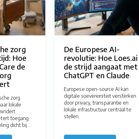
che zorg
De Europese AI-
ijd: Hoe
revolutie: Hoe Loes.ai
Care de
de strijd aangaat met
zorg
ChatGPT en Claude
ert
Europese open-source AI kan
digitale soevereiniteit versterken
ische zorg
door privacy, transparantie en
aar lokale
lokale infrastructuur centraal te
mindert
stellen.
etert toegang
ng dicht bij...