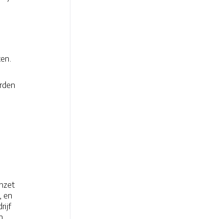
ten.
orden
inzet
, en
rijf
n