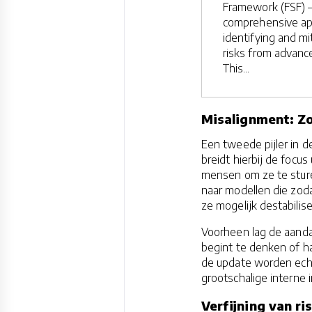
Framework (FSF) 
comprehensive ap
identifying and mi
risks from advanc
This...
Misalignment: Zo
Een tweede pijler in 
breidt hierbij de focu
mensen om ze te sturen
naar modellen die zod
ze mogelijk destabilis
Voorheen lag de aandac
begint te denken of h
de update worden echt
grootschalige interne 
Verfijning van r