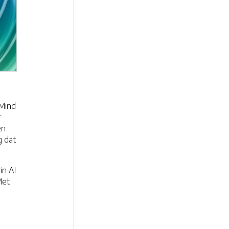
pMind
r
en
g dat
in AI
Met