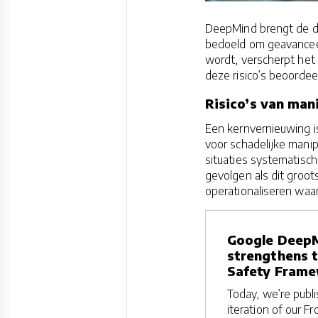
DeepMind brengt de de
bedoeld om geavanceer
wordt, verscherpt het
deze risico’s beoordee
Risico’s van man
Een kernvernieuwing is
voor schadelijke manip
situaties systematisc
gevolgen als dit groot
operationaliseren waa
Google Deep
strengthens t
Safety Fram
Today, we’re publi
iteration of our Fr