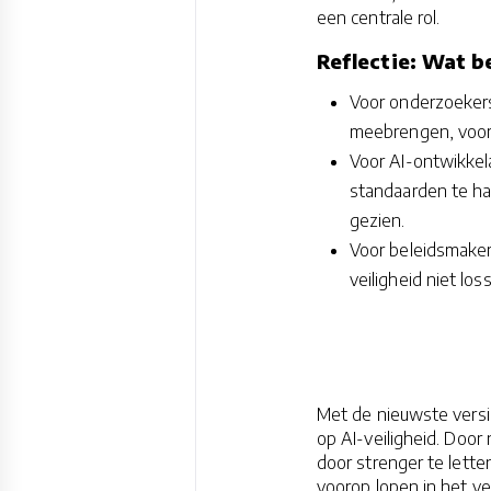
een centrale rol.
Reflectie: Wat b
Voor onderzoekers:
meebrengen, voora
Voor AI-ontwikkela
standaarden te ha
gezien.
Voor beleidsmaker
veiligheid niet lo
Met de nieuwste versi
op AI-veiligheid. Door
door strenger te lette
voorop lopen in het ve