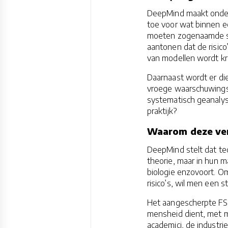
DeepMind maakt ondersc
toe voor wat binnen ee
moeten zogenaamde sa
aantonen dat de risico
van modellen wordt kr
Daarnaast wordt er die
vroege waarschuwingss
systematisch geanalyse
praktijk?
Waarom deze ver
DeepMind stelt dat tec
theorie, maar in hun 
biologie enzovoort. O
risico’s, wil men een
Het aangescherpte FS
mensheid dient, met 
academici, de industri