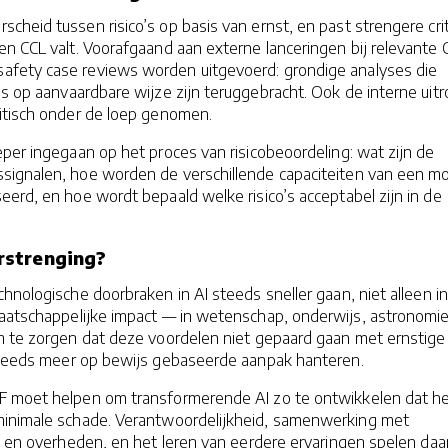
heid tussen risico’s op basis van ernst, en past strengere crit
n CCL valt. Voorafgaand aan externe lanceringen bij relevante 
fety case reviews worden uitgevoerd: grondige analyses die
’s op aanvaardbare wijze zijn teruggebracht. Ook de interne uitr
itisch onder de loep genomen.
per ingegaan op het proces van risicobeoordeling: wat zijn de
ignalen, hoe worden de verschillende capaciteiten van een m
erd, en hoe wordt bepaald welke risico’s acceptabel zijn in de
strenging?
hnologische doorbraken in AI steeds sneller gaan, niet alleen in
maatschappelijke impact — in wetenschap, onderwijs, astronomie
m te zorgen dat deze voordelen niet gepaard gaan met ernstige
 steeds meer op bewijs gebaseerde aanpak hanteren.
F moet helpen om transformerende AI zo te ontwikkelen dat h
minimale schade. Verantwoordelijkheid, samenwerking met
e en overheden, en het leren van eerdere ervaringen spelen daar