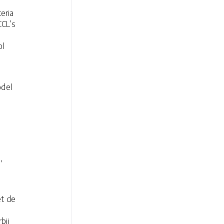
eria
CCL’s
ol
odel
,
et de
bij