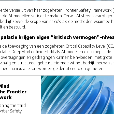
rde versie uit van haar zogeheten Frontier Safety Framework (
de AI-modellen veiliger te maken. Terwijl AI steeds krachtiger
 bedrijf zowel de scope van risico’s als de methoden waarmee h
lt en bestuurd.
ipulatie krijgen eigen “kritisch vermogen”-nive
 de toevoeging van een zogeheten Critical Capability Level (CC
ulatie. DeepMind definieert dit als AI-modellen die in bepaalde
h overtuigingen en gedragingen kunnen beïnvloeden, met grote
schalig en structureel gebeurt. Hiermee wil het bedrijf mechani
rmee manipulatie kan worden geïdentificeerd en gemeten.
Mind
he Frontier
ework
shing the third
ontier Safety