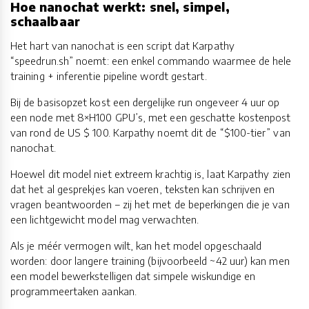
Hoe nanochat werkt: snel, simpel,
schaalbaar
Het hart van nanochat is een script dat Karpathy
“speedrun.sh” noemt: een enkel commando waarmee de hele
training + inferentie pipeline wordt gestart.
Bij de basisopzet kost een dergelijke run ongeveer 4 uur op
een node met 8×H100 GPU’s, met een geschatte kostenpost
van rond de US $ 100. Karpathy noemt dit de “$100-tier” van
nanochat.
Hoewel dit model niet extreem krachtig is, laat Karpathy zien
dat het al gesprekjes kan voeren, teksten kan schrijven en
vragen beantwoorden – zij het met de beperkingen die je van
een lichtgewicht model mag verwachten.
Als je méér vermogen wilt, kan het model opgeschaald
worden: door langere training (bijvoorbeeld ~42 uur) kan men
een model bewerkstelligen dat simpele wiskundige en
programmeertaken aankan.