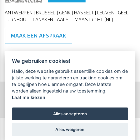
ANTWERPEN | BRUSSEL | GENK | HASSELT | LEUVEN | GEEL |
TURNHOUT | LANAKEN | AALST | MAASTRICHT (NL)
MAAK EEN AFSPRAAK
🇪🇺 🇧🇪
ESG Compliant
| 🇺🇳
SDG Doelen
We gebruiken cookies!
Vrijblijvende kennismaking?
Boek
Hallo, deze website gebruikt essentiële cookies om de
een persoonlijke demo.
juiste werking te garanderen en tracking cookies om
te begrijpen hoe u ermee omgaat. Deze laatste
worden alleen ingesteld na uw toestemming.
Copyright All Rights Reserved © 2015-2026 UP-TO-DATE
Laat me kiezen
WebDesign
Maandelijks gratis opleidingen
voor UP-TO-DATE Klanten:
Privacy & Cookies
Locations
Algemene Voorwaarden
Schrijf je nu in!
Alles accepteren
Alles weigeren