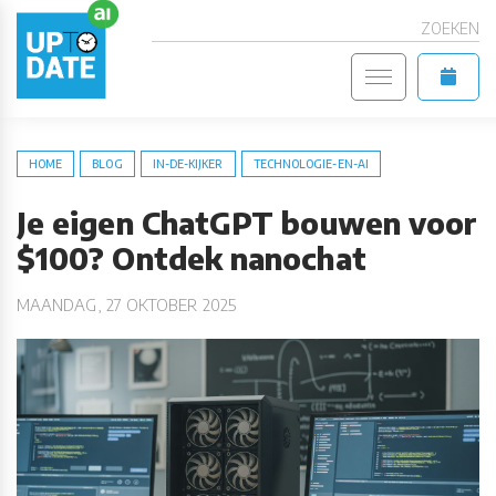
ZOEKEN
HOME
BLOG
IN-DE-KIJKER
TECHNOLOGIE-EN-AI
Je eigen ChatGPT bouwen voor
$100? Ontdek nanochat
MAANDAG, 27 OKTOBER 2025