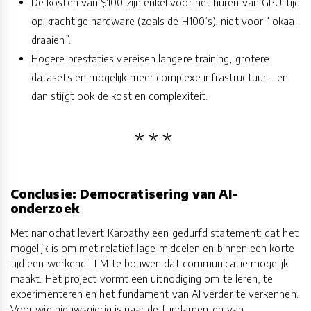
De kosten van $100 zijn enkel voor het huren van GPU-tijd
op krachtige hardware (zoals de H100’s), niet voor “lokaal
draaien”.
Hogere prestaties vereisen langere training, grotere
datasets en mogelijk meer complexe infrastructuur – en
dan stijgt ook de kost en complexiteit.
Conclusie: Democratisering van AI-
onderzoek
Met nanochat levert Karpathy een gedurfd statement: dat het
mogelijk is om met relatief lage middelen en binnen een korte
tijd een werkend LLM te bouwen dat communicatie mogelijk
maakt. Het project vormt een uitnodiging om te leren, te
experimenteren en het fundament van AI verder te verkennen.
Voor wie nieuwsgierig is naar de fundamenten van