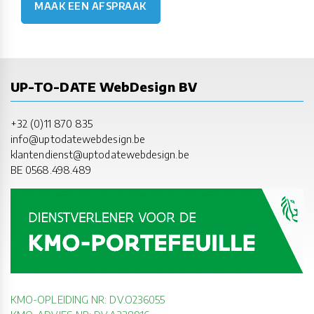
MAAK EEN AFSPRAAK
UP-TO-DATE WebDesign BV
+32 (0)11 870 835
info@uptodatewebdesign.be
klantendienst@uptodatewebdesign.be
BE 0568.498.489
KMO-OPLEIDING NR: DV.O236055