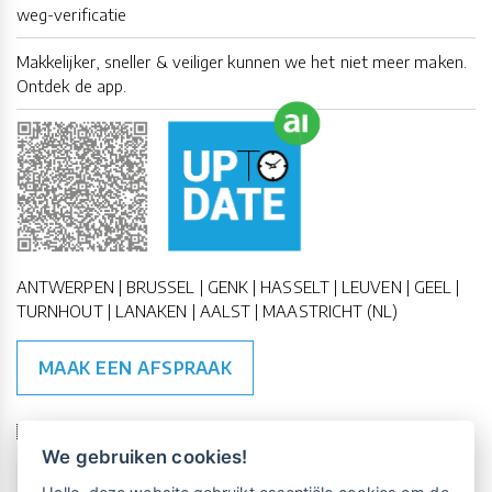
weg-verificatie
Makkelijker, sneller & veiliger kunnen we het niet meer maken.
Ontdek de app.
ANTWERPEN | BRUSSEL | GENK | HASSELT | LEUVEN | GEEL |
TURNHOUT | LANAKEN | AALST | MAASTRICHT (NL)
MAAK EEN AFSPRAAK
🇪🇺 🇧🇪
ESG Compliant
| 🇺🇳
SDG Doelen
We gebruiken cookies!
Vrijblijvende kennismaking?
Boek