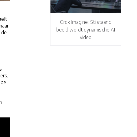
eelt
Grok Imagine: Stilstaand
 naar
beeld wordt dynamische AI
 de
video
s
ers,
 de
n