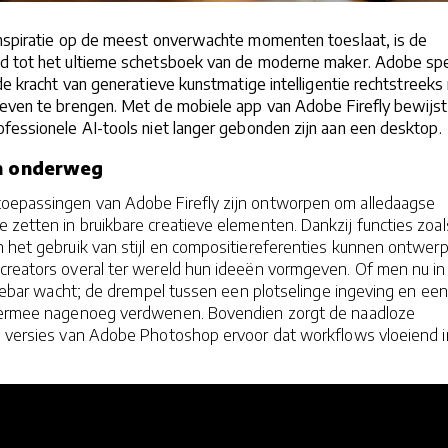
inspiratie op de meest onverwachte momenten toeslaat, is de
d tot het ultieme schetsboek van de moderne maker. Adobe sp
de kracht van generatieve kunstmatige intelligentie rechtstreeks
ieven te brengen. Met de mobiele app van Adobe Firefly bewijst
fessionele AI-tools niet langer gebonden zijn aan een desktop.
en onderweg
oepassingen van Adobe Firefly zijn ontworpen om alledaagse
zetten in bruikbare creatieve elementen. Dankzij functies zoal
 het gebruik van stijl en compositiereferenties kunnen ontwerp
creators overal ter wereld hun ideeën vormgeven. Of men nu in
ffiebar wacht; de drempel tussen een plotselinge ingeving en een
hiermee nagenoeg verdwenen. Bovendien zorgt de naadloze
e versies van Adobe Photoshop ervoor dat workflows vloeiend i