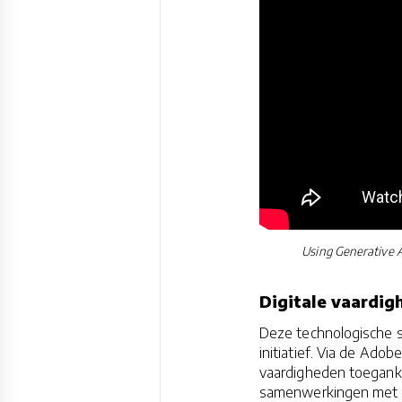
Using Generative A
Digitale vaardig
Deze technologische s
initiatief. Via de Adob
vaardigheden toeganke
samenwerkingen met no