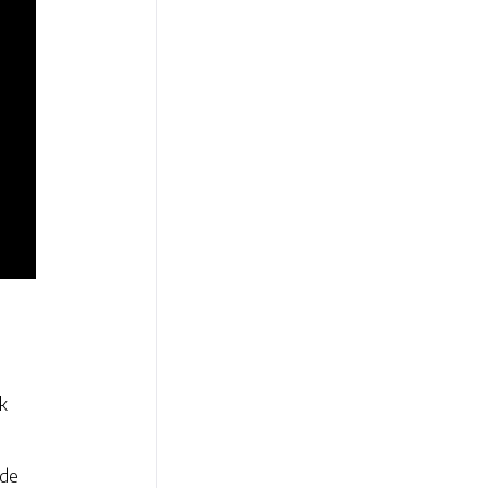
jk
 de