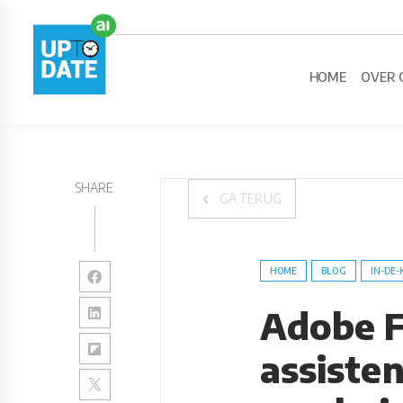
HOME
OVER 
SHARE
GA TERUG
HOME
BLOG
IN-DE-
Adobe F
assisten