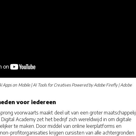
I Apps on Mobile | AI Tools for Creatives Powered by Adobe Firefly | Adobe
heden voor iedereen
prong voorwaarts maakt deel uit van een groter maatschappeli
e Digital Academy zet het bedrijf zich wereldwijd in om digitale
lijker te maken. Door middel van online leerplatforms en
n-profitorganisaties krijgen cursisten van alle achtergronden