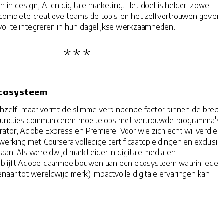
 in design, AI en digitale marketing. Het doel is helder: zowel
s complete creatieve teams de tools en het zelfvertrouwen gev
vol te integreren in hun dagelijkse werkzaamheden.
ecosysteem
zichzelf, maar vormt de slimme verbindende factor binnen de bre
-functies communiceren moeiteloos met vertrouwde programma'
trator, Adobe Express en Premiere. Voor wie zich echt wil verdi
erking met Coursera volledige certificaatopleidingen en exclus
an. Als wereldwijd marktleider in digitale media en
 blijft Adobe daarmee bouwen aan een ecosysteem waarin ied
aar tot wereldwijd merk) impactvolle digitale ervaringen kan