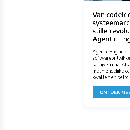
Van codekl
systeemarch
stille revol
Agentic Eng
Agentic Engineeri
softwareontwikke
schrijven naar AI-
met menselijke co
kwaliteit en betro
ONTDEK ME