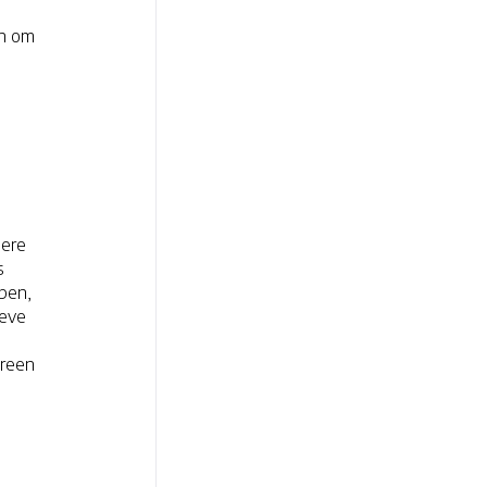
en om
dere
s
epen,
ieve
ereen