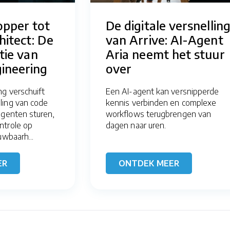
opper tot
De digitale versnellin
itect: De
van Arrive: AI-Agent
utie van
Aria neemt het stuur
ineering
over
ng verschuift
Een AI-agent kan versnipperde
ling van code
kennis verbinden en complexe
agenten sturen,
workflows terugbrengen van
ntrole op
dagen naar uren.
uwbaarh...
ER
ONTDEK MEER