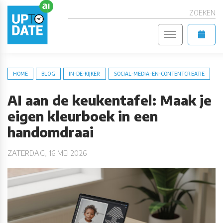
ZOEKEN
HOME
BLOG
IN-DE-KIJKER
SOCIAL-MEDIA-EN-CONTENTCREATIE
AI aan de keukentafel: Maak je
eigen kleurboek in een
handomdraai
ZATERDAG, 16 MEI 2026