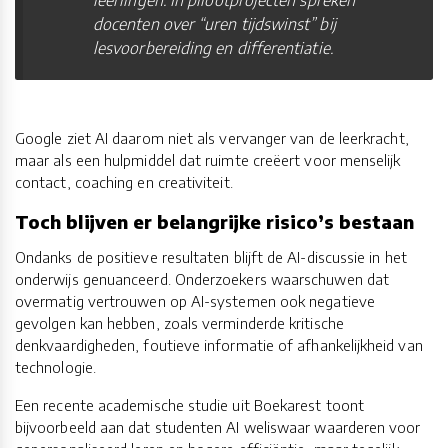
leerlingen. In pilootprojecten spreken
docenten over “uren tijdswinst” bij
lesvoorbereiding en differentiatie.
Google ziet AI daarom niet als vervanger van de leerkracht,
maar als een hulpmiddel dat ruimte creëert voor menselijk
contact, coaching en creativiteit.
Toch blijven er belangrijke risico’s bestaan
Ondanks de positieve resultaten blijft de AI-discussie in het
onderwijs genuanceerd. Onderzoekers waarschuwen dat
overmatig vertrouwen op AI-systemen ook negatieve
gevolgen kan hebben, zoals verminderde kritische
denkvaardigheden, foutieve informatie of afhankelijkheid van
technologie.
Een recente academische studie uit Boekarest toont
bijvoorbeeld aan dat studenten AI weliswaar waarderen voor