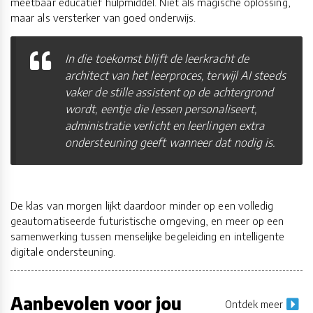
meetbaar educatief hulpmiddel. Niet als magische oplossing,
maar als versterker van goed onderwijs.
In die toekomst blijft de leerkracht de
architect van het leerproces, terwijl AI steeds
vaker de stille assistent op de achtergrond
wordt, eentje die lessen personaliseert,
administratie verlicht en leerlingen extra
ondersteuning geeft wanneer dat nodig is.
De klas van morgen lijkt daardoor minder op een volledig
geautomatiseerde futuristische omgeving, en meer op een
samenwerking tussen menselijke begeleiding en intelligente
digitale ondersteuning.
Aanbevolen voor jou
Ontdek meer