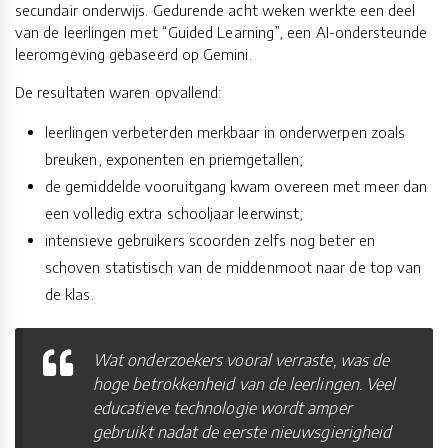
secundair onderwijs. Gedurende acht weken werkte een deel
van de leerlingen met “Guided Learning”, een AI-ondersteunde
leeromgeving gebaseerd op Gemini.
De resultaten waren opvallend:
leerlingen verbeterden merkbaar in onderwerpen zoals
breuken, exponenten en priemgetallen;
de gemiddelde vooruitgang kwam overeen met meer dan
een volledig extra schooljaar leerwinst;
intensieve gebruikers scoorden zelfs nog beter en
schoven statistisch van de middenmoot naar de top van
de klas.
Wat onderzoekers vooral verraste, was de
hoge betrokkenheid van de leerlingen. Veel
educatieve technologie wordt amper
gebruikt nadat de eerste nieuwsgierigheid