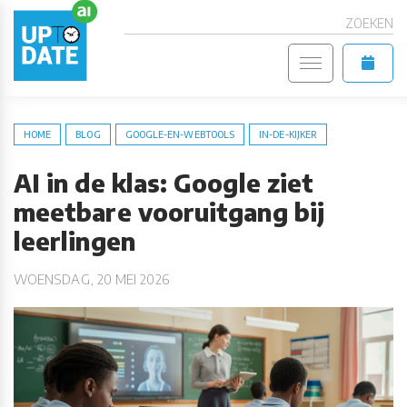
ZOEKEN
HOME
BLOG
GOOGLE-EN-WEBTOOLS
IN-DE-KIJKER
AI in de klas: Google ziet
meetbare vooruitgang bij
leerlingen
WOENSDAG, 20 MEI 2026