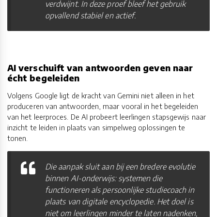
verdwijnt. In deze proef bleef het gebruik
opvallend stabiel en actief.
AI verschuift van antwoorden geven naar
écht begeleiden
Volgens Google ligt de kracht van Gemini niet alleen in het
produceren van antwoorden, maar vooral in het begeleiden
van het leerproces. De AI probeert leerlingen stapsgewijs naar
inzicht te leiden in plaats van simpelweg oplossingen te
tonen.
Die aanpak sluit aan bij een bredere evolutie
binnen AI-onderwijs: systemen die
functioneren als persoonlijke studiecoach in
plaats van digitale encyclopedie. Het doel is
niet om leerlingen minder te laten nadenken,