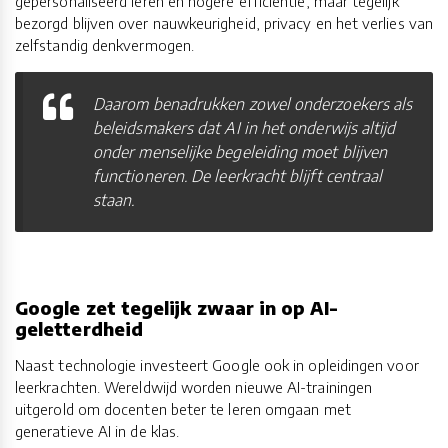
gepersonaliseerd leren en hogere efficiëntie, maar tegelijk
bezorgd blijven over nauwkeurigheid, privacy en het verlies van
zelfstandig denkvermogen.
Daarom benadrukken zowel onderzoekers als
beleidsmakers dat AI in het onderwijs altijd
onder menselijke begeleiding moet blijven
functioneren. De leerkracht blijft centraal
staan.
Google zet tegelijk zwaar in op AI-
geletterdheid
Naast technologie investeert Google ook in opleidingen voor
leerkrachten. Wereldwijd worden nieuwe AI-trainingen
uitgerold om docenten beter te leren omgaan met
generatieve AI in de klas.