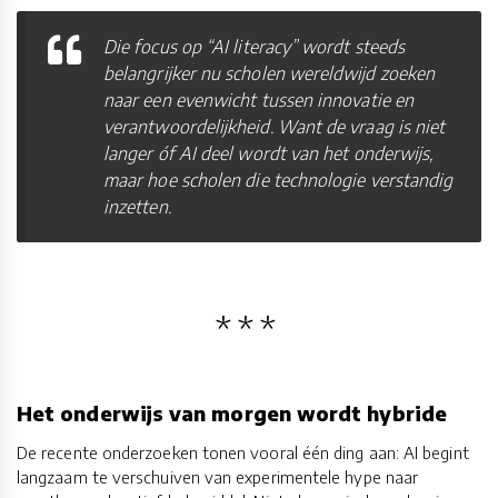
Die focus op “AI literacy” wordt steeds
belangrijker nu scholen wereldwijd zoeken
naar een evenwicht tussen innovatie en
verantwoordelijkheid. Want de vraag is niet
langer óf AI deel wordt van het onderwijs,
maar hoe scholen die technologie verstandig
inzetten.
Het onderwijs van morgen wordt hybride
De recente onderzoeken tonen vooral één ding aan: AI begint
langzaam te verschuiven van experimentele hype naar