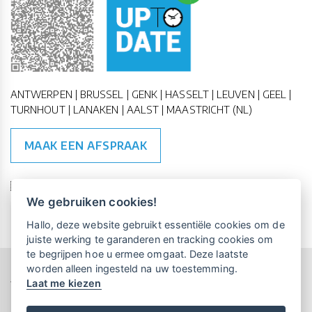
ANTWERPEN | BRUSSEL | GENK | HASSELT | LEUVEN | GEEL |
TURNHOUT | LANAKEN | AALST | MAASTRICHT (NL)
MAAK EEN AFSPRAAK
🇪🇺 🇧🇪
ESG Compliant
| 🇺🇳
SDG Doelen
We gebruiken cookies!
Vrijblijvende kennismaking?
Boek
Hallo, deze website gebruikt essentiële cookies om de
een persoonlijke demo.
juiste werking te garanderen en tracking cookies om
te begrijpen hoe u ermee omgaat. Deze laatste
worden alleen ingesteld na uw toestemming.
Copyright All Rights Reserved © 2015-2026 UP-TO-DATE
Laat me kiezen
WebDesign
Maandelijks gratis opleidingen
voor UP-TO-DATE Klanten:
Privacy & Cookies
Locations
Algemene Voorwaarden