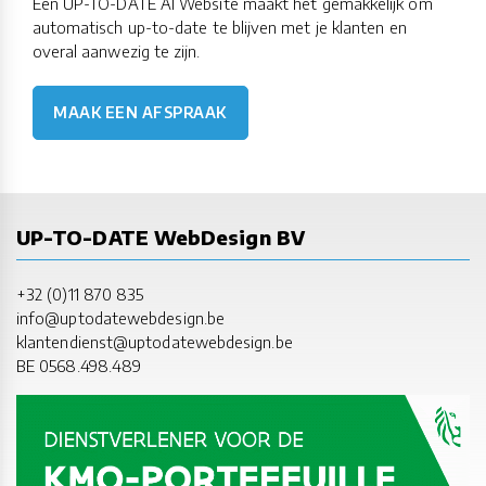
Een UP-TO-DATE AI Website maakt het gemakkelijk om
automatisch up-to-date te blijven met je klanten en
overal aanwezig te zijn.
MAAK EEN AFSPRAAK
UP-TO-DATE WebDesign BV
+32 (0)11 870 835
info@uptodatewebdesign.be
klantendienst@uptodatewebdesign.be
BE 0568.498.489