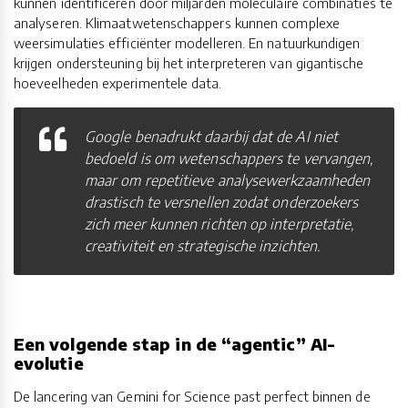
kunnen identificeren door miljarden moleculaire combinaties te
analyseren. Klimaatwetenschappers kunnen complexe
weersimulaties efficiënter modelleren. En natuurkundigen
krijgen ondersteuning bij het interpreteren van gigantische
hoeveelheden experimentele data.
Google benadrukt daarbij dat de AI niet
bedoeld is om wetenschappers te vervangen,
maar om repetitieve analysewerkzaamheden
drastisch te versnellen zodat onderzoekers
zich meer kunnen richten op interpretatie,
creativiteit en strategische inzichten.
Een volgende stap in de “agentic” AI-
evolutie
De lancering van Gemini for Science past perfect binnen de