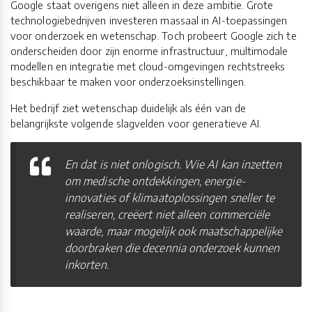
Google staat overigens niet alleen in deze ambitie. Grote
technologiebedrijven investeren massaal in AI-toepassingen
voor onderzoek en wetenschap. Toch probeert Google zich te
onderscheiden door zijn enorme infrastructuur, multimodale
modellen en integratie met cloud-omgevingen rechtstreeks
beschikbaar te maken voor onderzoeksinstellingen.
Het bedrijf ziet wetenschap duidelijk als één van de
belangrijkste volgende slagvelden voor generatieve AI.
En dat is niet onlogisch. Wie AI kan inzetten
om medische ontdekkingen, energie-
innovaties of klimaatoplossingen sneller te
realiseren, creëert niet alleen commerciële
waarde, maar mogelijk ook maatschappelijke
doorbraken die decennia onderzoek kunnen
inkorten.