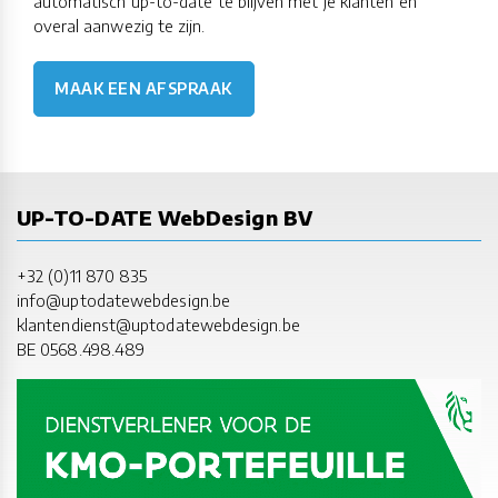
automatisch up-to-date te blijven met je klanten en
overal aanwezig te zijn.
MAAK EEN AFSPRAAK
UP-TO-DATE WebDesign BV
+32 (0)11 870 835
info@uptodatewebdesign.be
klantendienst@uptodatewebdesign.be
BE 0568.498.489