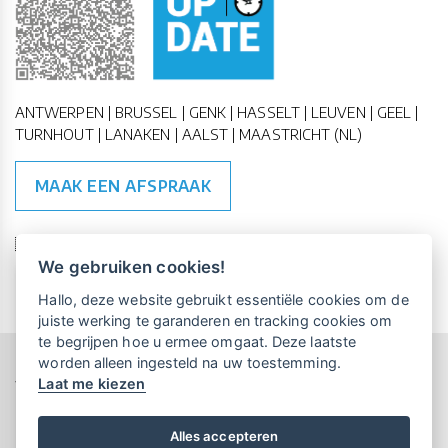
ANTWERPEN | BRUSSEL | GENK | HASSELT | LEUVEN | GEEL |
TURNHOUT | LANAKEN | AALST | MAASTRICHT (NL)
MAAK EEN AFSPRAAK
🇪🇺 🇧🇪
ESG Compliant
| 🇺🇳
SDG Doelen
We gebruiken cookies!
Vrijblijvende kennismaking?
Boek
Hallo, deze website gebruikt essentiële cookies om de
een persoonlijke demo.
juiste werking te garanderen en tracking cookies om
te begrijpen hoe u ermee omgaat. Deze laatste
worden alleen ingesteld na uw toestemming.
Copyright All Rights Reserved © 2015-2026 UP-TO-DATE
Laat me kiezen
WebDesign
Maandelijks gratis opleidingen
voor UP-TO-DATE Klanten:
Privacy & Cookies
Locations
Algemene Voorwaarden
Schrijf je nu in!
Alles accepteren