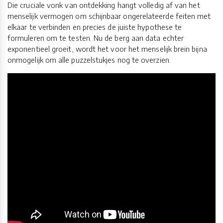
Die cruciale vonk van ontdekking hangt volledig af van het
menselijk vermogen om schijnbaar ongerelateerde feiten met
elkaar te verbinden en precies de juiste hypothese te
formuleren om te testen. Nu de berg aan data echter
exponentieel groeit, wordt het voor het menselijk brein bijna
onmogelijk om alle puzzelstukjes nog te overzien.