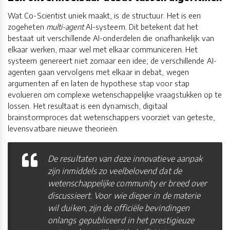
Wat Co-Scientist uniek maakt, is de structuur. Het is een
zogeheten
multi-agent
AI-systeem. Dit betekent dat het
bestaat uit verschillende AI-onderdelen die onafhankelijk van
elkaar werken, maar wel met elkaar communiceren. Het
systeem genereert niet zomaar een idee; de verschillende AI-
agenten gaan vervolgens met elkaar in debat, wegen
argumenten af en laten de hypothese stap voor stap
evolueren om complexe wetenschappelijke vraagstukken op te
lossen. Het resultaat is een dynamisch, digitaal
brainstormproces dat wetenschappers voorziet van geteste,
levensvatbare nieuwe theorieën.
De resultaten van deze innovatieve aanpak
zijn inmiddels zo veelbelovend dat de
wetenschappelijke community er breed over
discussieert. Voor wie dieper in de materie
wil duiken, zijn de officiële bevindingen
onlangs gepubliceerd in het prestigieuze