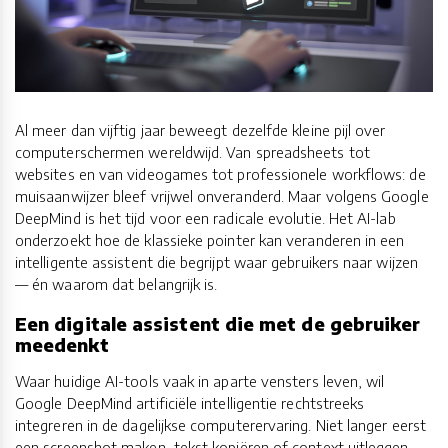
Al meer dan vijftig jaar beweegt dezelfde kleine pijl over
computerschermen wereldwijd. Van spreadsheets tot
websites en van videogames tot professionele workflows: de
muisaanwijzer bleef vrijwel onveranderd. Maar volgens Google
DeepMind is het tijd voor een radicale evolutie. Het AI-lab
onderzoekt hoe de klassieke pointer kan veranderen in een
intelligente assistent die begrijpt waar gebruikers naar wijzen
— én waarom dat belangrijk is.
Een digitale assistent die met de gebruiker
meedenkt
Waar huidige AI-tools vaak in aparte vensters leven, wil
Google DeepMind artificiële intelligentie rechtstreeks
integreren in de dagelijkse computerervaring. Niet langer eerst
een screenshot maken, tekst kopiëren of context uitleggen