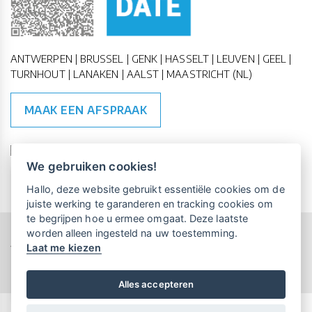
ANTWERPEN | BRUSSEL | GENK | HASSELT | LEUVEN | GEEL |
TURNHOUT | LANAKEN | AALST | MAASTRICHT (NL)
MAAK EEN AFSPRAAK
🇪🇺 🇧🇪
ESG Compliant
| 🇺🇳
SDG Doelen
We gebruiken cookies!
Vrijblijvende kennismaking?
Boek
Hallo, deze website gebruikt essentiële cookies om de
een persoonlijke demo.
juiste werking te garanderen en tracking cookies om
te begrijpen hoe u ermee omgaat. Deze laatste
worden alleen ingesteld na uw toestemming.
Copyright All Rights Reserved © 2015-2026 UP-TO-DATE
Laat me kiezen
Maandelijks gratis opleidingen
WebDesign
voor UP-TO-DATE Klanten:
Privacy & Cookies
Locations
Algemene Voorwaarden
Schrijf je nu in!
Alles accepteren