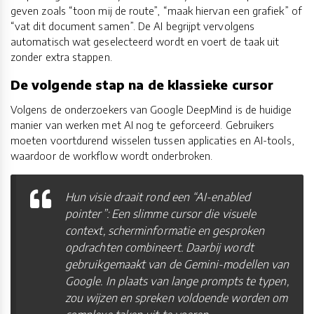
geven zoals “toon mij de route”, “maak hiervan een grafiek” of
“vat dit document samen”. De AI begrijpt vervolgens
automatisch wat geselecteerd wordt en voert de taak uit
zonder extra stappen.
De volgende stap na de klassieke cursor
Volgens de onderzoekers van Google DeepMind is de huidige
manier van werken met AI nog te geforceerd. Gebruikers
moeten voortdurend wisselen tussen applicaties en AI-tools,
waardoor de workflow wordt onderbroken.
Hun visie draait rond een “AI-enabled
pointer”: Een slimme cursor die visuele
context, scherminformatie en gesproken
opdrachten combineert. Daarbij wordt
gebruikgemaakt van de Gemini-modellen van
Google. In plaats van lange prompts te typen,
zou wijzen en spreken voldoende worden om