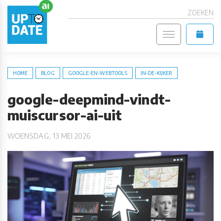
ZOEKEN
HOME
BLOG
GOOGLE-EN-WEBTOOLS
IN-DE-KIJKER
google-deepmind-vindt-
muiscursor-ai-uit
WOENSDAG, 13 MEI 2026