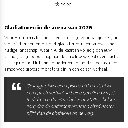
Gladiatoren in de arena van 2026
Voor Hormozi is business geen spelletje voor bangeriken; hij
vergelijkt ondernemers met gladiatoren in een arena. In het
huidige landschap, waarin AI de kaarten volledig opnieuw
schudt, is zijn boodschap aan de zakelijke wereld even nuchter
als inspirerend. Hij herinnert iedereen eraan dat tegenslagen
simpelweg grotere monsters zijn in een episch verhaal.
"Je krijgt ofwel een epische uitkomst, ofwel
een episch verhaal. In beide gevallen win je,"
luidt het credo. Het doel voor 2026 is helder:
zorg dat de ondernemersdrang altijd groter
blijft dan de obstakels op de weg.