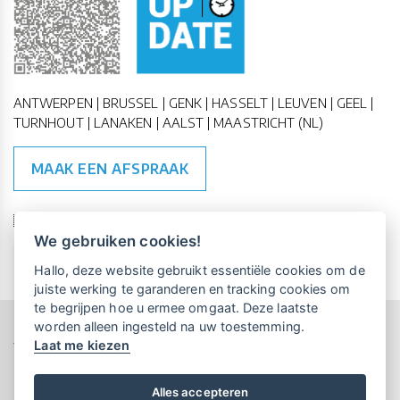
ANTWERPEN | BRUSSEL | GENK | HASSELT | LEUVEN | GEEL |
TURNHOUT | LANAKEN | AALST | MAASTRICHT (NL)
MAAK EEN AFSPRAAK
🇪🇺 🇧🇪
ESG Compliant
| 🇺🇳
SDG Doelen
We gebruiken cookies!
Vrijblijvende kennismaking?
Boek
Hallo, deze website gebruikt essentiële cookies om de
een persoonlijke demo.
juiste werking te garanderen en tracking cookies om
te begrijpen hoe u ermee omgaat. Deze laatste
worden alleen ingesteld na uw toestemming.
Copyright All Rights Reserved © 2015-2026 UP-TO-DATE
Laat me kiezen
WebDesign
Maandelijks gratis opleidingen
voor UP-TO-DATE Klanten:
Privacy & Cookies
Locations
Algemene Voorwaarden
Schrijf je nu in!
Alles accepteren