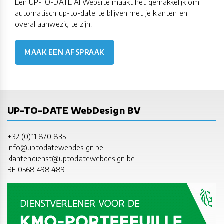
Een UP-TO-DATE AI Website maakt het gemakkelijk om
automatisch up-to-date te blijven met je klanten en
overal aanwezig te zijn.
MAAK EEN AFSPRAAK
UP-TO-DATE WebDesign BV
+32 (0)11 870 835
info@uptodatewebdesign.be
klantendienst@uptodatewebdesign.be
BE 0568.498.489