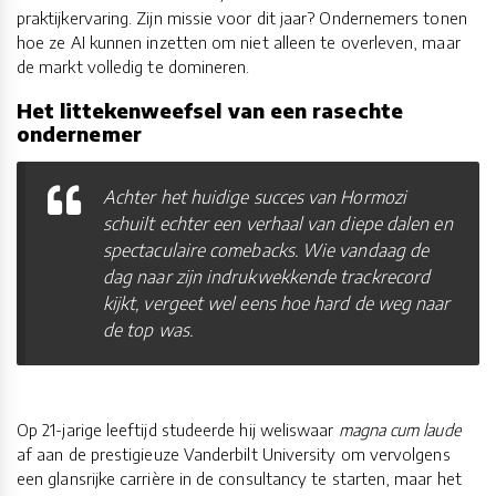
praktijkervaring. Zijn missie voor dit jaar? Ondernemers tonen
hoe ze AI kunnen inzetten om niet alleen te overleven, maar
de markt volledig te domineren.
Het littekenweefsel van een rasechte
ondernemer
Achter het huidige succes van Hormozi
schuilt echter een verhaal van diepe dalen en
spectaculaire comebacks. Wie vandaag de
dag naar zijn indrukwekkende trackrecord
kijkt, vergeet wel eens hoe hard de weg naar
de top was.
Op 21-jarige leeftijd studeerde hij weliswaar
magna cum laude
af aan de prestigieuze Vanderbilt University om vervolgens
een glansrijke carrière in de consultancy te starten, maar het