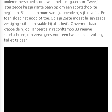
ondernemersbloed kroop waar het niet gaan kon. Twee jaar
later zegde hij zijn riante baan op om een sportschool te
beginnen. Binnen een mum van tijd opende hij vijf locaties. En
toen sloeg het noodlot toe. Op zijn 26ste moest hij zijn zesde
vestiging sluiten en raakte hij alles kwijt. Onvermoeibaar
krabbelde hij op, lanceerde in recordtempo 33 nieuwe
sportscholen, om vervolgens voor een tweede keer volledig
failliet te gaan.