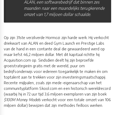
ALAN, een softwarebedrijf dat binnen zes
maanden naar een maandelijks terugkerende
omzet van 1,7 miljoen dollar schaalde.
Op zijn 31ste verzilverde Hormozi zijn harde werk. Hij verkocht
driekwart van ALAN en deed Gym Launch en Prestige Labs
van de hand in een contante deal die gewaardeerd werd op
maar liefst 46,2 miljoen dollar. Met dit kapitaal richtte hij
Acquisition.com op. Sindsdien deelt hij zijn beproefde
groeistrategieën gratis met de wereld, puur om
bedrijfsonderwijs voor iedereen toegankelijk te maken én om
toptalent aan te trekken voor zijn investeringsmaatschappij.
Recente mijlpalen, zoals zijn mede-eigenaarschap van het
communityplatform Skool.com en een historisch wereldrecord
(waarbij hij in 72 uur tijd 3,6 miljoen exemplaren van zijn boek
$100M Money Models
verkocht voor een totale omzet van 106
miljoen dollar) bewijzen dat zijn methodes feilloos werken.