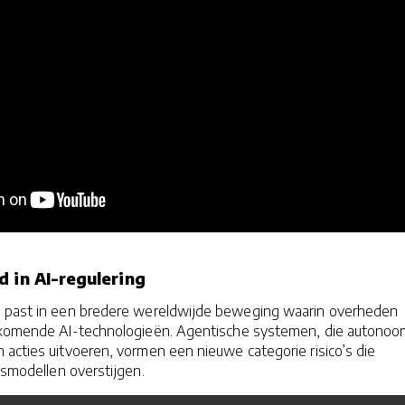
d in AI-regulering
e past in een bredere wereldwijde beweging waarin overheden
 opkomende AI-technologieën. Agentische systemen, die autono
acties uitvoeren, vormen een nieuwe categorie risico’s die
ngsmodellen overstijgen.