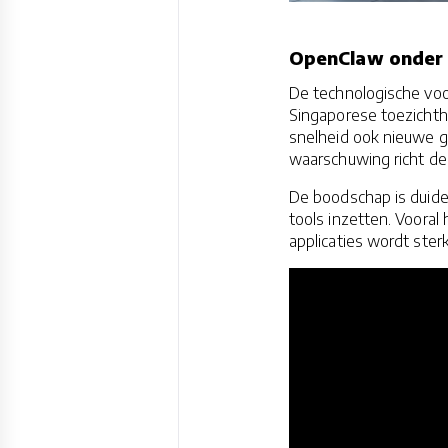
OpenClaw onder 
De technologische voo
Singaporese toezicht
snelheid ook nieuwe ge
waarschuwing richt de
De boodschap is duidel
tools inzetten. Voora
applicaties wordt ster