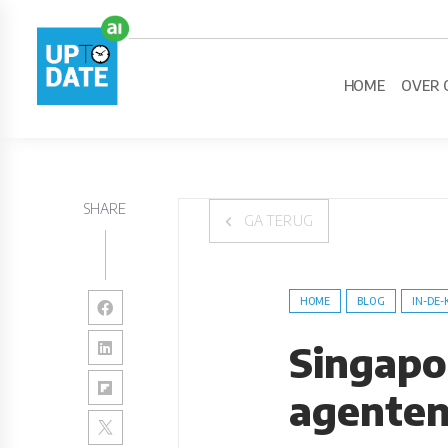
HOME
OVER 
SHARE
GA TERUG
HOME
BLOG
IN-DE-
Singapo
agenten