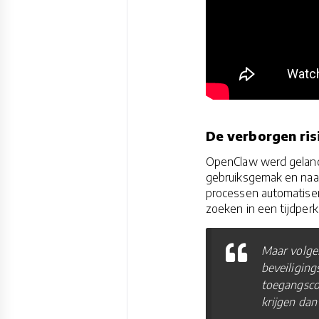
De verborgen ris
OpenClaw werd gelance
gebruiksgemak en naadl
processen automatiser
zoeken in een tijdperk 
Maar volge
beveiliging
toegangsco
krijgen dan 