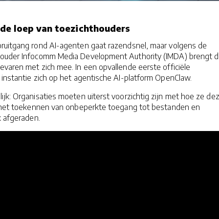
de loep van toezichthouders
ruitgang rond AI-agenten gaat razendsnel, maar volgens de
houder Infocomm Media Development Authority (IMDA) brengt d
varen met zich mee. In een opvallende eerste officiële
 instantie zich op het agentische AI-platform OpenClaw.
ijk: Organisaties moeten uiterst voorzichtig zijn met hoe ze de
l het toekennen van onbeperkte toegang tot bestanden en
k afgeraden.