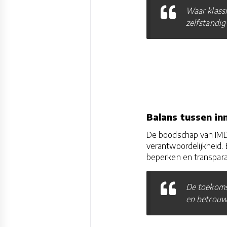
Waar klass
zelfstandig
Balans tussen in
De boodschap van IMDA
verantwoordelijkheid.
beperken en transpara
De toekomst
en betrouw