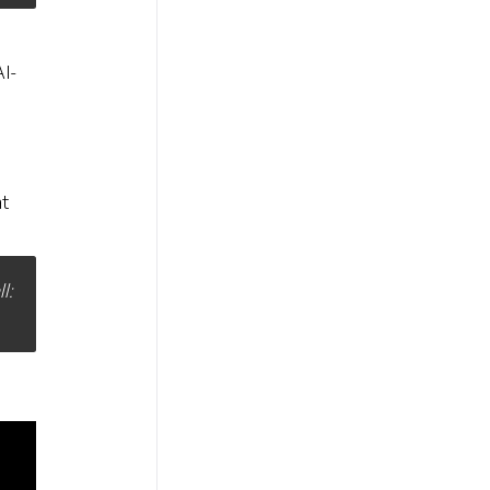
AI-
at
l: