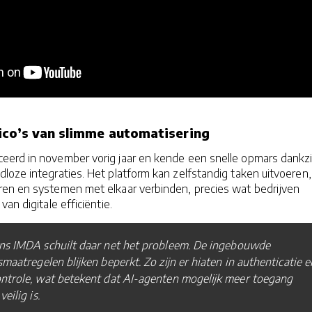
ico’s van slimme automatisering
erd in november vorig jaar en kende een snelle opmars dankzij
oze integraties. Het platform kan zelfstandig taken uitvoeren,
en en systemen met elkaar verbinden, precies wat bedrijven
van digitale efficiëntie.
ns IMDA schuilt daar net het probleem. De ingebouwde
smaatregelen blijken beperkt. Zo zijn er hiaten in authenticatie e
ntrole, wat betekent dat AI-agenten mogelijk meer toegang
veilig is.