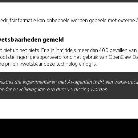
 bedrijfsinformatie kan onbedoeld worden gedeeld met externe 
wetsbaarheden gemeld
iet uit het niets. Er zijn inmiddels meer dan 400 gevallen van
otstellingen gerapporteerd rond het gebruik van OpenClaw. D
e pril en kwetsbaar deze technologie nog is.
saties die experimenteren met AI-agenten is dit een wake-upcal
onder beveiliging kan een dure vergissing worden.