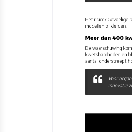
Het risico? Gevoelige
modellen of derden.
Meer dan 400 k
De waarschuwing komt n
kwetsbaarheden en blo
aantal onderstreept ho
Voor organi
innovatie z