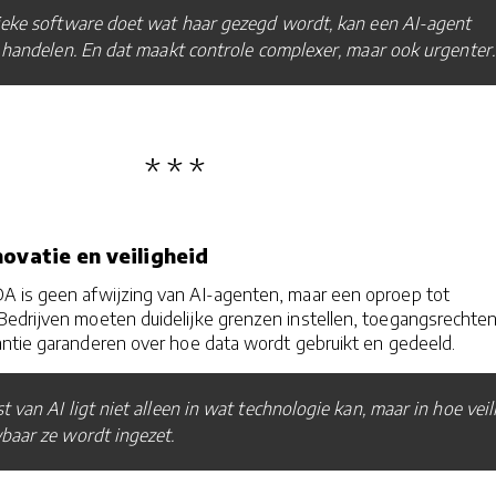
ieke software doet wat haar gezegd wordt, kan een AI-agent
 handelen. En dat maakt controle complexer, maar ook urgenter.
novatie en veiligheid
 is geen afwijzing van AI-agenten, maar een oproep tot
 Bedrijven moeten duidelijke grenzen instellen, toegangsrechte
ntie garanderen over hoe data wordt gebruikt en gedeeld.
 van AI ligt niet alleen in wat technologie kan, maar in hoe veil
baar ze wordt ingezet.