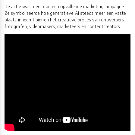
De actie was meer dan een opvallende marketingcampagne.
Ze symboliseerde hoe generatieve AI steeds meer een vaste
plaats inneemt binnen het creatieve proces van ontwerpers,
fotografen, videomakers, marketeers en contentcreators.