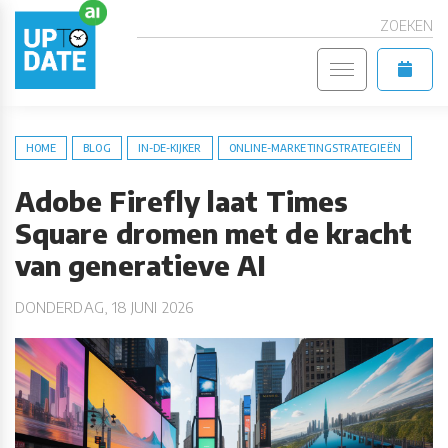
ZOEKEN
HOME
BLOG
IN-DE-KIJKER
ONLINE-MARKETINGSTRATEGIEËN
Adobe Firefly laat Times
Square dromen met de kracht
van generatieve AI
DONDERDAG, 18 JUNI 2026