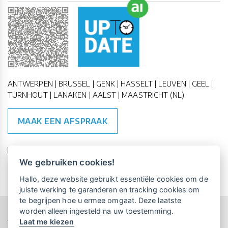
ANTWERPEN | BRUSSEL | GENK | HASSELT | LEUVEN | GEEL |
TURNHOUT | LANAKEN | AALST | MAASTRICHT (NL)
MAAK EEN AFSPRAAK
🇪🇺 🇧🇪
ESG Compliant
| 🇺🇳
SDG Doelen
We gebruiken cookies!
Vrijblijvende kennismaking?
Boek
Hallo, deze website gebruikt essentiële cookies om de
een persoonlijke demo.
juiste werking te garanderen en tracking cookies om
te begrijpen hoe u ermee omgaat. Deze laatste
worden alleen ingesteld na uw toestemming.
Copyright All Rights Reserved © 2015-2026 UP-TO-DATE
Laat me kiezen
WebDesign
Maandelijks gratis opleidingen