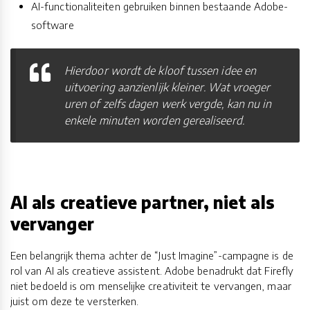
AI-functionaliteiten gebruiken binnen bestaande Adobe-
software
Hierdoor wordt de kloof tussen idee en
uitvoering aanzienlijk kleiner. Wat vroeger
uren of zelfs dagen werk vergde, kan nu in
enkele minuten worden gerealiseerd.
AI als creatieve partner, niet als
vervanger
Een belangrijk thema achter de “Just Imagine”-campagne is de
rol van AI als creatieve assistent. Adobe benadrukt dat Firefly
niet bedoeld is om menselijke creativiteit te vervangen, maar
juist om deze te versterken.