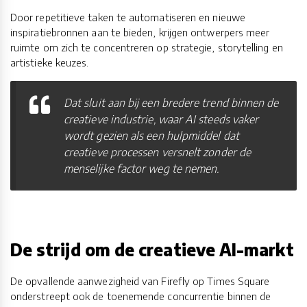
Door repetitieve taken te automatiseren en nieuwe
inspiratiebronnen aan te bieden, krijgen ontwerpers meer
ruimte om zich te concentreren op strategie, storytelling en
artistieke keuzes.
Dat sluit aan bij een bredere trend binnen de
creatieve industrie, waar AI steeds vaker
wordt gezien als een hulpmiddel dat
creatieve processen versnelt zonder de
menselijke factor weg te nemen.
De strijd om de creatieve AI-markt
De opvallende aanwezigheid van Firefly op Times Square
onderstreept ook de toenemende concurrentie binnen de