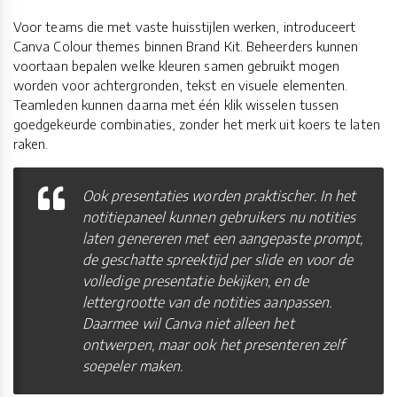
Voor teams die met vaste huisstijlen werken, introduceert
Canva Colour themes binnen Brand Kit. Beheerders kunnen
voortaan bepalen welke kleuren samen gebruikt mogen
worden voor achtergronden, tekst en visuele elementen.
Teamleden kunnen daarna met één klik wisselen tussen
goedgekeurde combinaties, zonder het merk uit koers te laten
raken.
Ook presentaties worden praktischer. In het
notitiepaneel kunnen gebruikers nu notities
laten genereren met een aangepaste prompt,
de geschatte spreektijd per slide en voor de
volledige presentatie bekijken, en de
lettergrootte van de notities aanpassen.
Daarmee wil Canva niet alleen het
ontwerpen, maar ook het presenteren zelf
soepeler maken.