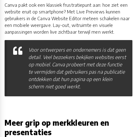
Canva pakt ook een klassiek frustratiepunt aan: hoe ziet een
website eruit op smartphone? Met Live Previews kunnen
gebruikers in de Canva Website Editor meteen schakelen naar
een mobiele weergave. Lay-out, witruimte en visuele
aanpassingen worden live zichtbaar terwijl men werkt.
Voor ontwerpers en ondernemers is dat geen
detail. Veel bezoekers bekijken websites eerst
op mobiel. Canva probeert met deze functie
te vermijden dat gebruikers pas na publicatie
ontdekken dat hun pagina op een klein
scherm niet goed werkt.
Meer grip op merkkleuren en
presentaties