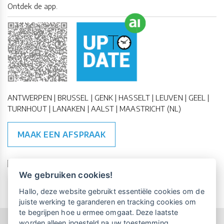
Ontdek de app.
ANTWERPEN | BRUSSEL | GENK | HASSELT | LEUVEN | GEEL |
TURNHOUT | LANAKEN | AALST | MAASTRICHT (NL)
MAAK EEN AFSPRAAK
🇪🇺 🇧🇪
ESG Compliant
| 🇺🇳
SDG Doelen
We gebruiken cookies!
Vrijblijvende kennismaking?
Boek
Hallo, deze website gebruikt essentiële cookies om de
een persoonlijke demo.
juiste werking te garanderen en tracking cookies om
te begrijpen hoe u ermee omgaat. Deze laatste
worden alleen ingesteld na uw toestemming.
Copyright All Rights Reserved © 2015-2026 UP-TO-DATE