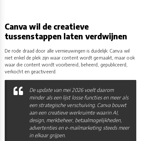
Canva wil de creatieve
tussenstappen laten verdwijnen
De rode draad door alle vernieuwingen is duidelijk: Canva wil
niet enkel de plek zijn waar content wordt gemaakt, maar ook
waar die content wordt voorbereid, beheerd, gepubliceerd,
verkocht en geactiveerd.
De update van mei 2026 voelt daarom
minder als een lijst losse functies en meer als
een strategische verschuiving. Canva bouwt
aan een creatieve werkruimte waarin AI,
design, merkbeheer, betaalmogelijkheden,
advertenties en e-mailmarketing steeds meer
in elkaar grijpen.