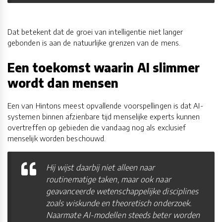
Dat betekent dat de groei van intelligentie niet langer
gebonden is aan de natuurlijke grenzen van de mens.
Een toekomst waarin AI slimmer
wordt dan mensen
Een van Hintons meest opvallende voorspellingen is dat AI-
systemen binnen afzienbare tijd menselijke experts kunnen
overtreffen op gebieden die vandaag nog als exclusief
menselijk worden beschouwd.
Hij wijst daarbij niet alleen naar
routinematige taken, maar ook naar
geavanceerde wetenschappelijke disciplines
zoals wiskunde en theoretisch onderzoek.
Naarmate AI-modellen steeds beter worden