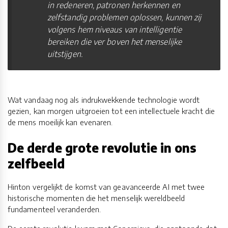
in redeneren, patronen herkennen en
zelfstandig problemen oplossen, kunnen zij
volgens hem niveaus van intelligentie
bereiken die ver boven het menselijke
uitstijgen.
Wat vandaag nog als indrukwekkende technologie wordt
gezien, kan morgen uitgroeien tot een intellectuele kracht die
de mens moeilijk kan evenaren.
De derde grote revolutie in ons
zelfbeeld
Hinton vergelijkt de komst van geavanceerde AI met twee
historische momenten die het menselijk wereldbeeld
fundamenteel veranderden.