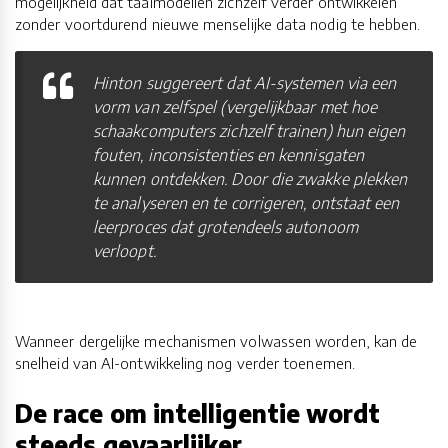
mogelijkheid dat taalmodellen zichzelf verder ontwikkelen
zonder voortdurend nieuwe menselijke data nodig te hebben.
Hinton suggereert dat AI-systemen via een
vorm van zelfspel (vergelijkbaar met hoe
schaakcomputers zichzelf trainen) hun eigen
fouten, inconsistenties en kennisgaten
kunnen ontdekken. Door die zwakke plekken
te analyseren en te corrigeren, ontstaat een
leerproces dat grotendeels autonoom
verloopt.
Wanneer dergelijke mechanismen volwassen worden, kan de
snelheid van AI-ontwikkeling nog verder toenemen.
De race om intelligentie wordt
steeds gevaarlijker