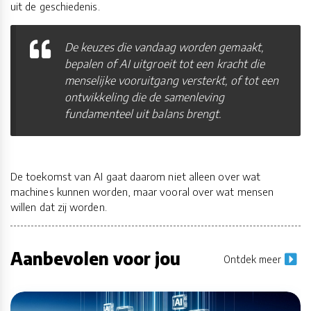
uit de geschiedenis.
De keuzes die vandaag worden gemaakt,
bepalen of AI uitgroeit tot een kracht die
menselijke vooruitgang versterkt, of tot een
ontwikkeling die de samenleving
fundamenteel uit balans brengt.
De toekomst van AI gaat daarom niet alleen over wat
machines kunnen worden, maar vooral over wat mensen
willen dat zij worden.
Aanbevolen voor jou
Ontdek meer