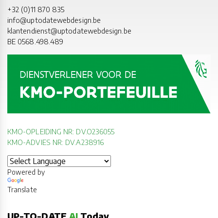
+32 (0)11 870 835
info@uptodatewebdesign.be
klantendienst@uptodatewebdesign.be
BE 0568.498.489
KMO-OPLEIDING NR: DV.O236055
KMO-ADVIES NR: DV.A238916
Powered by
Translate
UP-TO-DATE
AI
Today