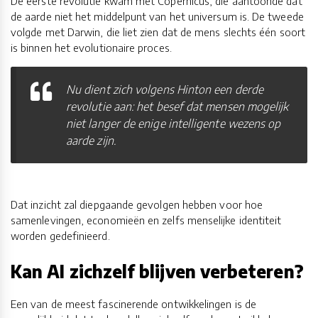
De eerste revolutie kwam met Copernicus, die aantoonde dat
de aarde niet het middelpunt van het universum is. De tweede
volgde met Darwin, die liet zien dat de mens slechts één soort
is binnen het evolutionaire proces.
Nu dient zich volgens Hinton een derde
revolutie aan: het besef dat mensen mogelijk
niet langer de enige intelligente wezens op
aarde zijn.
Dat inzicht zal diepgaande gevolgen hebben voor hoe
samenlevingen, economieën en zelfs menselijke identiteit
worden gedefinieerd.
Kan AI zichzelf blijven verbeteren?
Een van de meest fascinerende ontwikkelingen is de