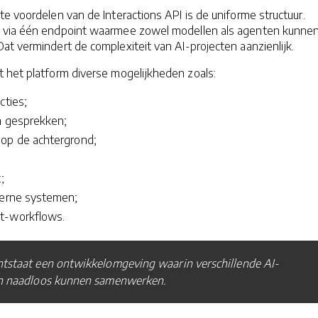
te voordelen van de Interactions API is de uniforme structuur.
 via één endpoint waarmee zowel modellen als agenten kunne
t vermindert de complexiteit van AI-projecten aanzienlijk.
 het platform diverse mogelijkheden zoals:
cties;
n gesprekken;
op de achtergrond;
;
terne systemen;
t-workflows.
ntstaat een ontwikkelomgeving waarin verschillende AI-
en naadloos kunnen samenwerken.