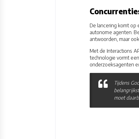
Concurrentie
De lancering komt op 
autonome agenten. Bed
antwoorden, maar ook 
Met de Interactions AP
technologie vormt een
onderzoeksagenten en
Tijdens Goo
belangrijks
moet daarb