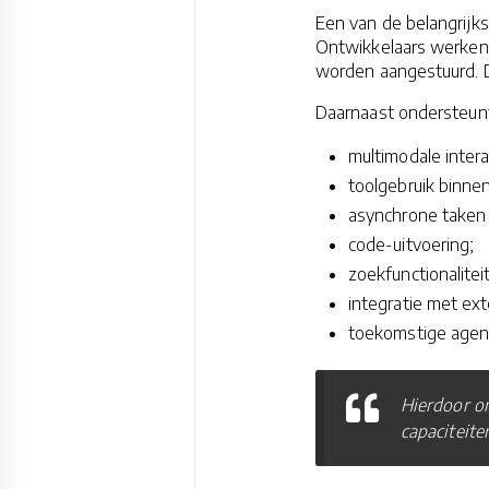
Een van de belangrijks
Ontwikkelaars werken
worden aangestuurd. Da
Daarnaast ondersteunt
multimodale intera
toolgebruik binne
asynchrone taken 
code-uitvoering;
zoekfunctionaliteit
integratie met ex
toekomstige agen
Hierdoor o
capaciteit