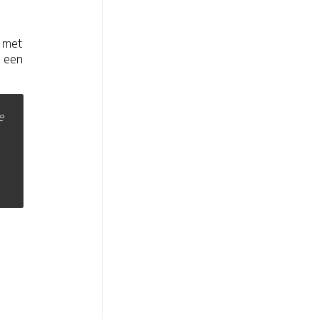
s met
u een
e