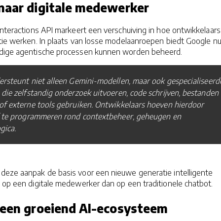
naar digitale medewerker
Interactions API markeert een verschuiving in hoe ontwikkelaar
ntie werken. In plaats van losse modelaanroepen biedt Google n
edige agentische processen kunnen worden beheerd.
rsteunt niet alleen Gemini-modellen, maar ook gespecialiseerd
die zelfstandig onderzoek uitvoeren, code schrijven, bestanden
of externe tools gebruiken. Ontwikkelaars hoeven hierdoor
f te programmeren rond contextbeheer, geheugen en
gica.
deze aanpak de basis voor een nieuwe generatie intelligente
t op een digitale medewerker dan op een traditionele chatbot.
 een groeiend AI-ecosysteem