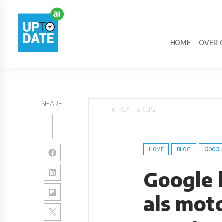
HOME
OVER 
SHARE
GA TERUG
HOME
BLOG
GOOGL
Google 
als mot