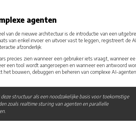
omplexe agenten
el van de nieuwe architectuur is de introductie van een uitgebre
aats van enkel invoer en uitvoer vast te leggen, registreert de A
eractie afzonderlijk.
rs precies zien wanneer een gebruiker iets vraagt, wanneer e
er een tool wordt aangeroepen en wanneer een antwoord wo
kt het bouwen, debuggen en beheren van complexe AI-agente
 deze structuur als een noodzakelijke basis voor toekomstige
en zoals realtime sturing van agenten en parallelle
en.