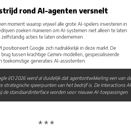
strijd rond AI-agenten versnelt
een moment waarop vrijwel alle grote AI-spelers investeren in
rijven zoeken manieren om AI-systemen niet alleen te laten
zelfstandig acties te laten ondernemen.
I positioneert Google zich nadrukkelijk in deze markt. De
 brug tussen krachtige Gemini-modellen, gespecialiseerde
 toekomstige generaties AI-assistenten.
gle I/O 2026 werd al duidelijk dat agentontwikkeling een van d
te strategische speerpunten van het bedrijf is. De Interactions A
ij de standaardinterface worden voor nieuwe AI-toepassingen.