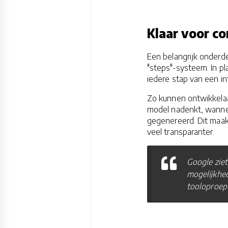
Klaar voor c
Een belangrijk onderde
"steps"-systeem. In pl
iedere stap van een int
Zo kunnen ontwikkelaa
model nadenkt, wanne
gegenereerd. Dit maa
veel transparanter.
Google ziet
mogelijkhed
tooloproep