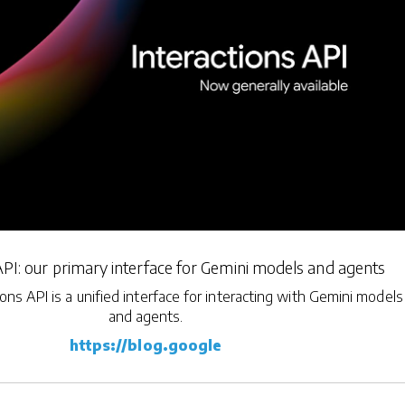
API: our primary interface for Gemini models and agents
ons API is a unified interface for interacting with Gemini models
and agents.
https://blog.google