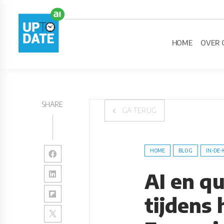
HOME
OVER 
SHARE
GA TERUG
HOME
BLOG
IN-DE-
AI en q
tijdens