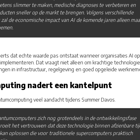
ketens slimmer te maken, medische diagnoses te verbeteren en
ucten sneller op de markt te brengen. Volgens verschillende
 zal de economische impact van AI de komende jaren alleen maa
nemen.
rts dat echte waarde pas ontstaat wanneer organisaties AI o
implementeren. Dat vraagt niet alleen om krachtige technologie
ngen in infrastructuur, regelgeving en goed opgeleide werkneme
uting nadert een kantelpunt
ntumcomputing veel aandacht tijdens Summer Davos.
ntumcomputers zich nog grotendeels in de ontwikkelingsfase
roeit het vertrouwen dat deze technologie binnen afzienbare tij
an oplossen die voor traditionele supercomputers praktisch