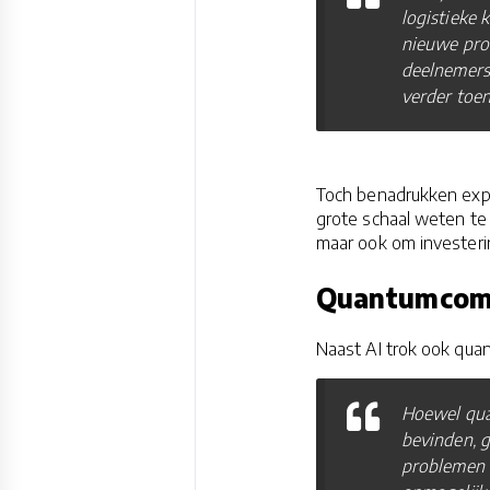
logistieke 
nieuwe prod
deelnemers
verder toe
Toch benadrukken expe
grote schaal weten te 
maar ook om investeri
Quantumcomp
Naast AI trok ook qua
Hoewel qua
bevinden, g
problemen k