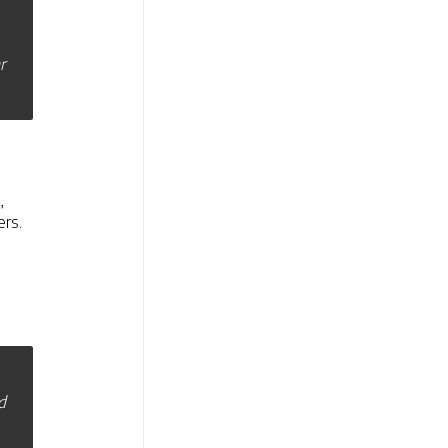
r
p
,
rs.
d