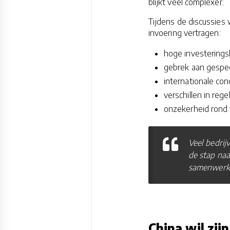
blijkt veel complexer.
Tijdens de discussies
invoering vertragen:
hoge investerings
gebrek aan gespec
internationale con
verschillen in rege
onzekerheid rond v
Veel bedrij
de stap naa
samenwerkin
China wil zi