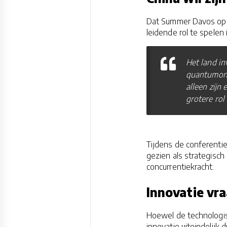
Dat Summer Davos opni
leidende rol te spelen
Het land inv
quantumond
alleen zijn
grotere rol
Tijdens de conferenti
gezien als strategisc
concurrentiekracht.
Innovatie vr
Hoewel de technologi
innovatie uiteindelijk