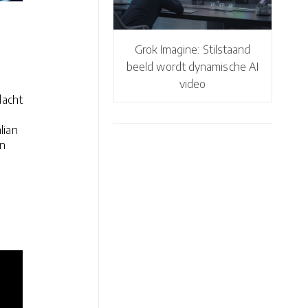
Grok Imagine: Stilstaand
beeld wordt dynamische AI
video
dacht
lian
en