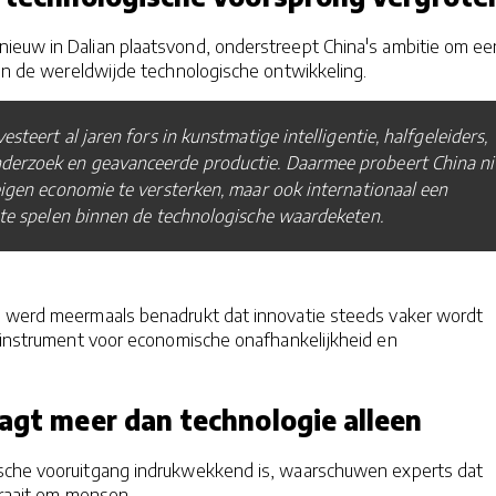
euw in Dalian plaatsvond, onderstreept China's ambitie om ee
 in de wereldwijde technologische ontwikkeling.
esteert al jaren fors in kunstmatige intelligentie, halfgeleiders,
erzoek en geavanceerde productie. Daarmee probeert China ni
 eigen economie te versterken, maar ook internationaal een
 te spelen binnen de technologische waardeketen.
e werd meermaals benadrukt dat innovatie steeds vaker wordt
h instrument voor economische onafhankelijkheid en
aagt meer dan technologie alleen
sche vooruitgang indrukwekkend is, waarschuwen experts dat
 draait om mensen.