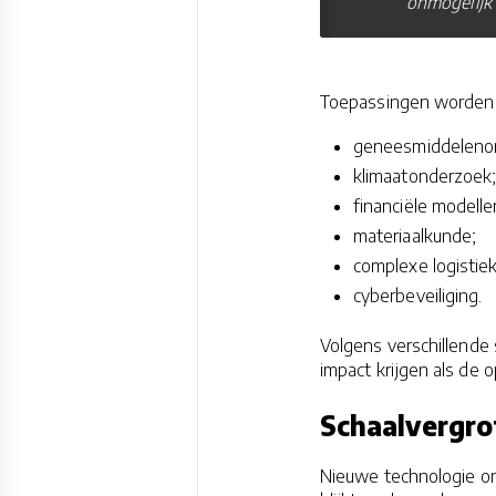
onmogelijk z
Toepassingen worden 
geneesmiddelenon
klimaatonderzoek
financiële modelle
materiaalkunde;
complexe logistiek
cyberbeveiliging.
Volgens verschillende
impact krijgen als de 
Schaalvergrot
Nieuwe technologie on