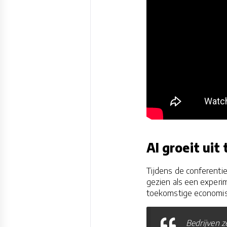
AI groeit ui
Tijdens de conferentie
gezien als een experi
toekomstige economis
Bedrijven z