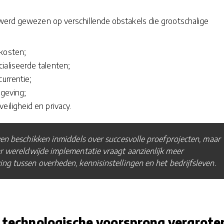
 werd gewezen op verschillende obstakels die grootschalige
kosten;
ialiseerde talenten;
currentie;
lgeving;
eiligheid en privacy.
ven beschikken inmiddels over succesvolle proefprojecten, maar
r wereldwijde implementatie vraagt aanzienlijk meer
g tussen overheden, kennisinstellingen en het bedrijfsleven.
jn technologische voorsprong vergrote