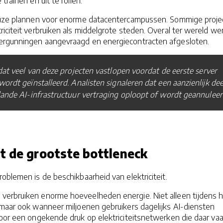
trainen en uit te rollen.
ieuze plannen voor enorme datacentercampussen. Sommige proje
iciteit verbruiken als middelgrote steden. Overal ter wereld w
ergunningen aangevraagd en energiecontracten afgesloten.
 dat veel van deze projecten vastlopen voordat de eerste server
ordt geïnstalleerd. Analisten signaleren dat een aanzienlijk dee
ande AI-infrastructuur vertraging oploopt of wordt geannuleer
t de grootste bottleneck
oblemen is de beschikbaarheid van elektriciteit.
erbruiken enorme hoeveelheden energie. Niet alleen tijdens 
 maar ook wanneer miljoenen gebruikers dagelijks AI-diensten
voor een ongekende druk op elektriciteitsnetwerken die daar va