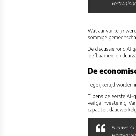
vertraginge
Wat aanvankelijk werd
sommige gemeenschappe
De discussie rond AI g
leefbaarheid en duurz
De economisc
Tegelijkertijd worden i
Tijdens de eerste AI-g
veilige investering. V
capaciteit daadwerkelij
Nieuwe AI-
vereisen st