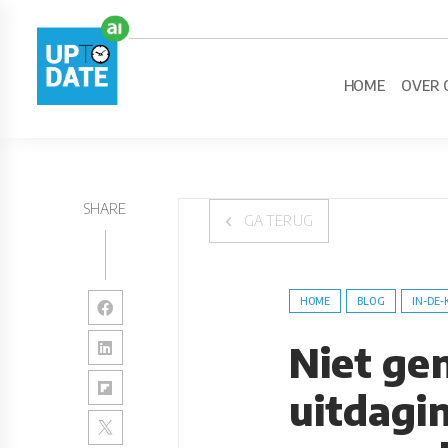
HOME
OVER 
SHARE
GA TERUG
HOME
BLOG
IN-DE-
Niet ge
uitdagin