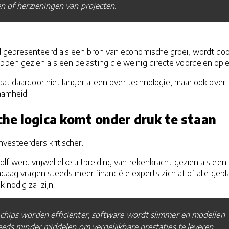
n of herzieningen van projecten.
 gepresenteerd als een bron van economische groei, wordt doo
n gezien als een belasting die weinig directe voordelen ople
aat daardoor niet langer alleen over technologie, maar ook over
aamheid.
he logica komt onder druk te staan
nvesteerders kritischer.
olf werd vrijwel elke uitbreiding van rekenkracht gezien als een
andaag vragen steeds meer financiële experts zich af of alle gep
k nodig zal zijn.
chips worden efficiënter, software wordt slimmer en modellen
eeds minder middelen om vergelijkbare prestaties te leveren.