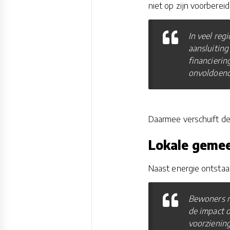
niet op zijn voorbereid
In veel reg
aansluiting
financieri
onvoldoend
Daarmee verschuift de 
Lokale gemee
Naast energie ontstaa
Bewoners m
de impact o
voorziening