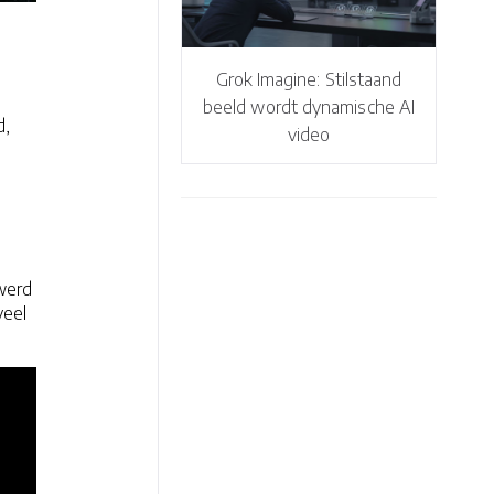
Grok Imagine: Stilstaand
beeld wordt dynamische AI
d,
video
n
 werd
veel