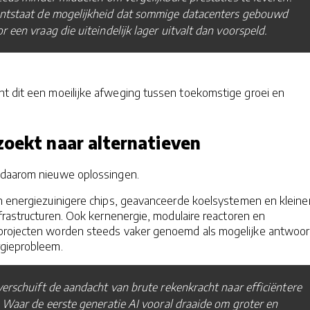
ntstaat de mogelijkheid dat sommige datacenters gebouwd
 een vraag die uiteindelijk lager uitvalt dan voorspeld.
nt dit een moeilijke afweging tussen toekomstige groei en
zoekt naar alternatieven
 daarom nieuwe oplossingen.
in energiezuinigere chips, geavanceerde koelsystemen en kleine
frastructuren. Ook kernenergie, modulaire reactoren en
projecten worden steeds vaker genoemd als mogelijke antwoo
gieprobleem.
erschuift de aandacht van brute rekenkracht naar efficiëntere
 Waar de eerste generatie AI vooral draaide om groter en