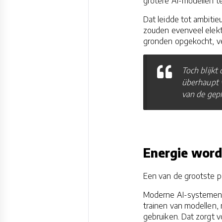
grotere AI-modellen te 
Dat leidde tot ambit
zouden evenveel elektr
gronden opgekocht, v
Toch blijkt
überhaupt w
van de gepl
Energie word
Een van de grootste pr
Moderne AI-systemen v
trainen van modellen,
gebruiken. Dat zorgt 