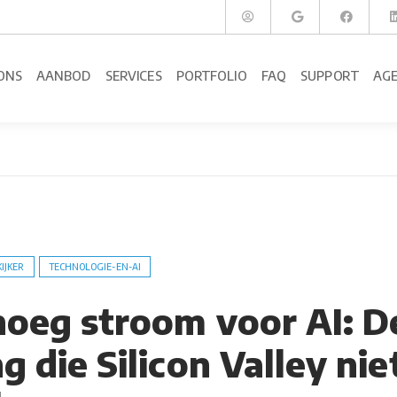
ONS
AANBOD
SERVICES
PORTFOLIO
FAQ
SUPPORT
AG
KIJKER
TECHNOLOGIE-EN-AI
noeg stroom voor AI: D
g die Silicon Valley nie