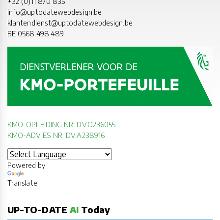
+32 (0)11 870 835
info@uptodatewebdesign.be
klantendienst@uptodatewebdesign.be
BE 0568.498.489
KMO-OPLEIDING NR: DV.O236055
KMO-ADVIES NR: DV.A238916
Powered by
Translate
UP-TO-DATE
AI
Today