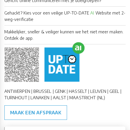
Gericht online communiceren met je doelgroepen?
Gehackt? Kies voor een veilige UP-TO-DATE
AI
Website met 2-
weg-verificatie
Makkelijker, sneller & veiliger kunnen we het niet meer maken.
Ontdek de app.
ANTWERPEN | BRUSSEL | GENK | HASSELT | LEUVEN | GEEL |
TURNHOUT | LANAKEN | AALST | MAASTRICHT (NL)
MAAK EEN AFSPRAAK
🇪🇺 🇧🇪
ESG Compliant
| 🇺🇳
SDG Doelen