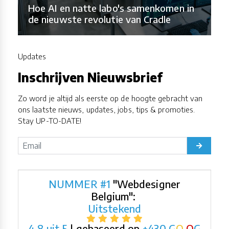
Hoe AI en natte labo's samenkomen in
de nieuwste revolutie van Cradle
Updates
Inschrijven Nieuwsbrief
Zo word je altijd als eerste op de hoogte gebracht van
ons laatste nieuws, updates, jobs, tips & promoties.
Stay UP-TO-DATE!
NUMMER #1
"Webdesigner
Belgium":
Uitstekend
4,8 uit 5
| gebaseerd op
+430
G
O
O
G