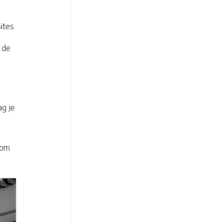
ites
 de
ag je
 om