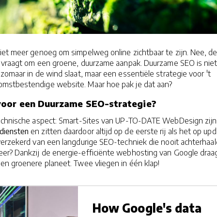
iet meer genoeg om simpelweg online zichtbaar te zijn. Nee, de
d vraagt om een groene, duurzame aanpak. Duurzame SEO is nie
zomaar in de wind slaat, maar een essentiële strategie voor 't
mstbestendige website. Maar hoe pak je dat aan?
oor een Duurzame SEO-strategie?
technische aspect: Smart-Sites van UP-TO-DATE WebDesign zijn
diensten
en zitten daardoor altijd op de eerste rij als het op up
erzekerd van een langdurige SEO-techniek die nooit achterhaald
er? Dankzij de energie-efficiënte webhosting van Google draag
en groenere planeet. Twee vliegen in één klap!
How Google's data