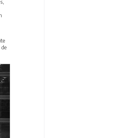
s,
n
ite
 de