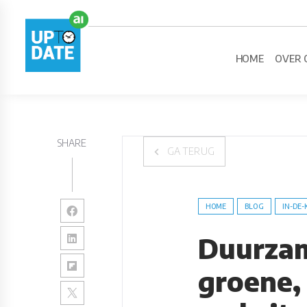
HOME
OVER 
SHARE
GA TERUG
HOME
BLOG
IN-DE-
Duurza
groene,