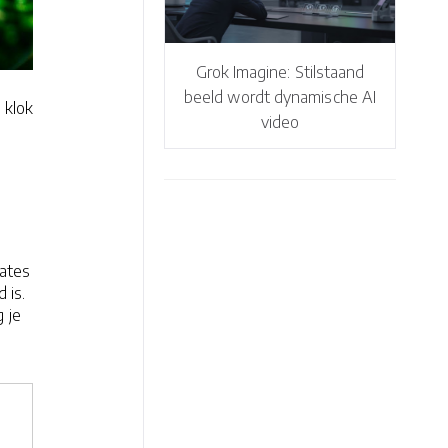
Grok Imagine: Stilstaand
beeld wordt dynamische AI
 klok
video
t
dates
 is.
 je