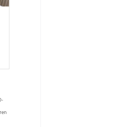
O-
eren