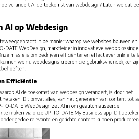
aar hoe verandert AI de toekomst van webdesign? Laten we dat e
n AI op Webdesign
ie teweeggebracht in de manier waarop we websites bouwen en
TO-DATE WebDesign, marktleider in innovatieve weboplossinge
Onze missie is om bedrijven efficiënter en effectiever online te 
kunnen we nu webdesigns creëren die gebruiksvriendelijker zij
ntbehoeften.
n Efficiëntie
aarop AI de toekomst van webdesign verandert, is door het
inetaken. Dit omvat alles, van het genereren van content tot a
UP-TO-DATE WebDesign zet AI in om geautomatiseerde
jk te maken via onze UP-TO-DATE My Business app. Dit beteke
 zonder gedoe relevante en gerichte content kunnen produceren