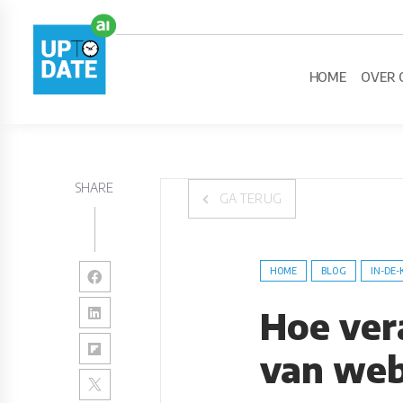
HOME
OVER 
SHARE
GA TERUG
HOME
BLOG
IN-DE-
Hoe ver
van web