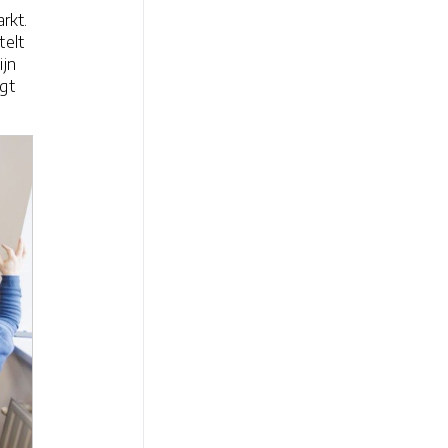
rkt.
telt
ijn
gt