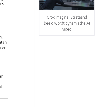
ens
Grok Imagine: Stilstaand
beeld wordt dynamische AI
video
n,
laten
n en
an
nt
.