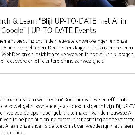
nch & Learn "Blijf UP-TO-DATE met AI in
Google” | UP-TO-DATE Events
enement biedt inzicht in de nieuwste ontwikkelingen en onze
 AI in deze gebieden. Deelnemers krijgen de kans om te leren
WebDesign en inzichten te verwerven in hoe AI kan bijdragen
 effectievere en efficiëntere online aanwezigheid.
 de toekomst van webdesign? Door innovatieve en efficiënte
die zowel gebruiksvriendelijk als toekomstgericht zijn. Bij UP-T
en we vooroplopen door gebruik te maken van de nieuwste AI-
ijven te helpen hun online communicatiestrategieën te verbet
et AI aan onze zijde, is de toekomst van webdesign niet alleen
 potentieel.