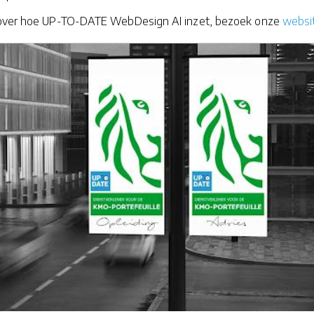
 over hoe UP-TO-DATE WebDesign AI inzet, bezoek onze
websi