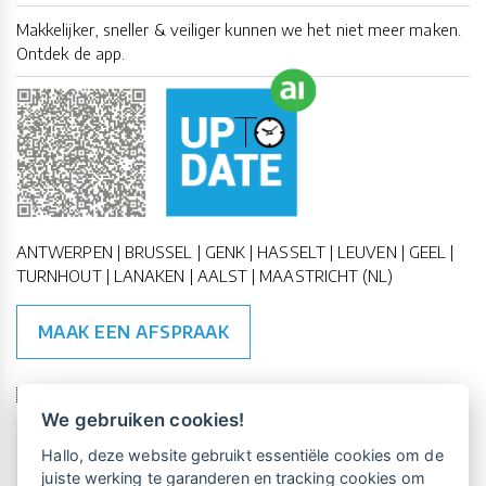
Makkelijker, sneller & veiliger kunnen we het niet meer maken.
Ontdek de app.
ANTWERPEN | BRUSSEL | GENK | HASSELT | LEUVEN | GEEL |
TURNHOUT | LANAKEN | AALST | MAASTRICHT (NL)
MAAK EEN AFSPRAAK
🇪🇺 🇧🇪
ESG Compliant
| 🇺🇳
SDG Doelen
We gebruiken cookies!
Vrijblijvende kennismaking?
Boek
Hallo, deze website gebruikt essentiële cookies om de
een persoonlijke demo.
juiste werking te garanderen en tracking cookies om