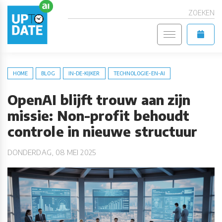
ZOEKEN
HOME
BLOG
IN-DE-KIJKER
TECHNOLOGIE-EN-AI
OpenAI blijft trouw aan zijn
missie: Non-profit behoudt
controle in nieuwe structuur
DONDERDAG, 08 MEI 2025