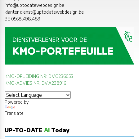
info@uptodatewebdesign.be
klantendienst@uptodatewebdesign.be
BE 0568.498.489
KMO-OPLEIDING NR: DV.O236055
KMO-ADVIES NR: DV.A238916
Powered by
Translate
UP-TO-DATE
AI
Today