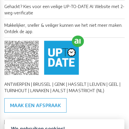
Gehackt? Kies voor een veilige UP-TO-DATE AI Website met 2-
weg-verificatie
Makkelijker, sneller & veiliger kunnen we het niet meer maken.
Ontdek de app.
ANTWERPEN | BRUSSEL | GENK | HASSELT | LEUVEN | GEEL |
TURNHOUT | LANAKEN | AALST | MAASTRICHT (NL)
MAAK EEN AFSPRAAK
🇪🇺 🇧🇪
ESG Compliant
| 🇺🇳
SDG Doelen
We gebruiken cookies!