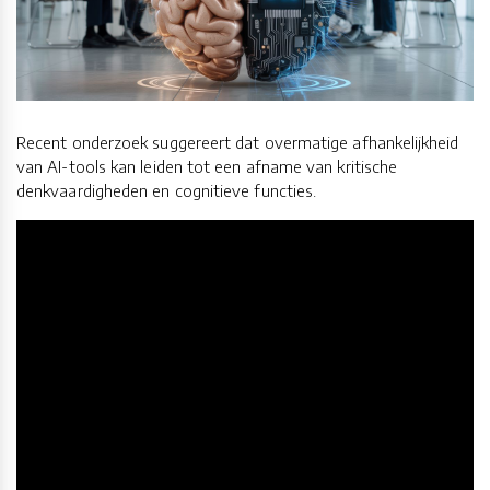
Recent onderzoek suggereert dat overmatige afhankelijkheid
van AI-tools kan leiden tot een afname van kritische
denkvaardigheden en cognitieve functies.