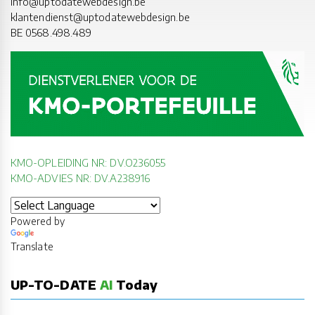
info@uptodatewebdesign.be
klantendienst@uptodatewebdesign.be
BE 0568.498.489
KMO-OPLEIDING NR: DV.O236055
KMO-ADVIES NR: DV.A238916
Powered by
Translate
UP-TO-DATE
AI
Today