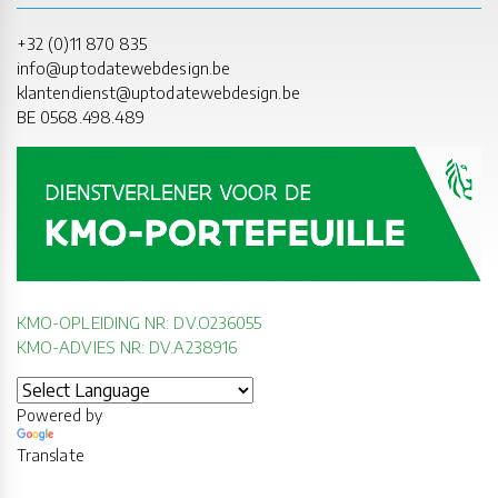
+32 (0)11 870 835
info@uptodatewebdesign.be
klantendienst@uptodatewebdesign.be
BE 0568.498.489
KMO-OPLEIDING NR: DV.O236055
KMO-ADVIES NR: DV.A238916
Powered by
Translate