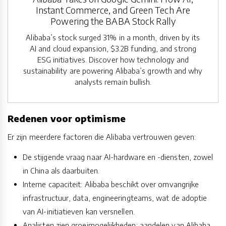
Instant Commerce, and Green Tech Are
Powering the BABA Stock Rally
Alibaba’s stock surged 31% in a month, driven by its
AI and cloud expansion, $3.2B funding, and strong
ESG initiatives. Discover how technology and
sustainability are powering Alibaba’s growth and why
analysts remain bullish.
Redenen voor optimisme
Er zijn meerdere factoren die Alibaba vertrouwen geven:
De stijgende vraag naar AI-hardware en -diensten, zowel
in China als daarbuiten.
Interne capaciteit: Alibaba beschikt over omvangrijke
infrastructuur, data, engineeringteams, wat de adoptie
van AI-initiatieven kan versnellen.
Analisten zien groeimogelijkheden: aandelen van Alibaba