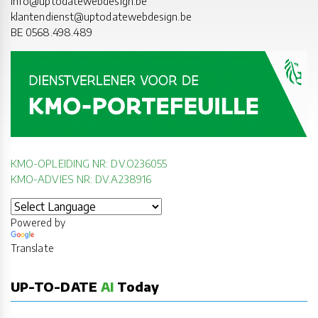
info@uptodatewebdesign.be
klantendienst@uptodatewebdesign.be
BE 0568.498.489
KMO-OPLEIDING NR: DV.O236055
KMO-ADVIES NR: DV.A238916
Powered by
Translate
UP-TO-DATE
AI
Today