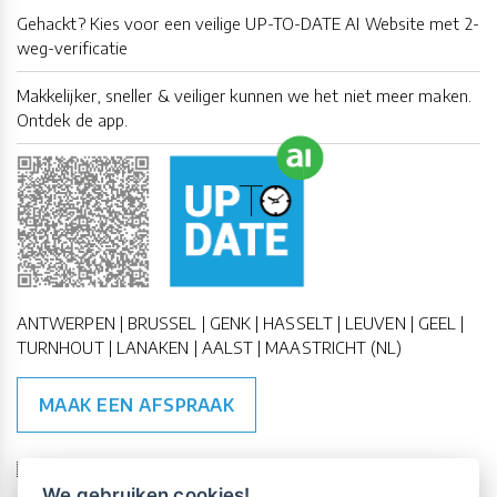
Gehackt? Kies voor een veilige UP-TO-DATE AI Website met 2-
weg-verificatie
Makkelijker, sneller & veiliger kunnen we het niet meer maken.
Ontdek de app.
ANTWERPEN | BRUSSEL | GENK | HASSELT | LEUVEN | GEEL |
TURNHOUT | LANAKEN | AALST | MAASTRICHT (NL)
MAAK EEN AFSPRAAK
🇪🇺 🇧🇪
ESG Compliant
| 🇺🇳
SDG Doelen
We gebruiken cookies!