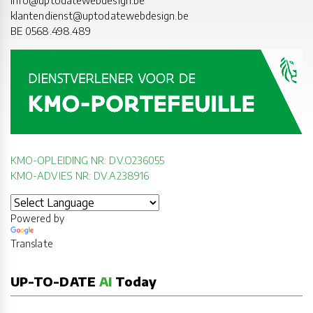
info@uptodatewebdesign.be
klantendienst@uptodatewebdesign.be
BE 0568.498.489
KMO-OPLEIDING NR: DV.O236055
KMO-ADVIES NR: DV.A238916
Powered by
Translate
UP-TO-DATE
AI
Today