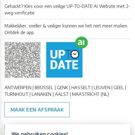
Gehackt? Kies voor een veilige UP-TO-DATE AI Website met 2-
weg-verificatie
Makkelijker, sneller & veiliger kunnen we het niet meer maken.
Ontdek de app.
ANTWERPEN | BRUSSEL | GENK | HASSELT | LEUVEN | GEEL |
TURNHOUT | LANAKEN | AALST | MAASTRICHT (NL)
MAAK EEN AFSPRAAK
🇪🇺 🇧🇪
ESG Compliant
| 🇺🇳
SDG Doelen
We gebruiken cookies!