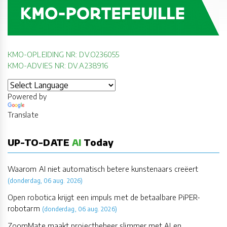
KMO-OPLEIDING NR: DV.O236055
KMO-ADVIES NR: DV.A238916
Powered by
Translate
UP-TO-DATE
AI
Today
Waarom AI niet automatisch betere kunstenaars creëert
(donderdag, 06 aug. 2026)
Open robotica krijgt een impuls met de betaalbare PiPER-
robotarm
(donderdag, 06 aug. 2026)
ZoomMate maakt projectbeheer slimmer met AI en