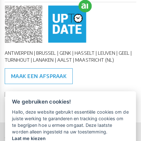
ANTWERPEN | BRUSSEL | GENK | HASSELT | LEUVEN | GEEL |
TURNHOUT | LANAKEN | AALST | MAASTRICHT (NL)
MAAK EEN AFSPRAAK
🇪🇺 🇧🇪
ESG Compliant
| 🇺🇳
SDG Doelen
We gebruiken cookies!
Vrijblijvende kennismaking?
Boek
Hallo, deze website gebruikt essentiële cookies om de
een persoonlijke demo.
juiste werking te garanderen en tracking cookies om
te begrijpen hoe u ermee omgaat. Deze laatste
worden alleen ingesteld na uw toestemming.
Copyright All Rights Reserved © 2015-2026 UP-TO-DATE
Laat me kiezen
WebDesign
Maandelijks gratis opleidingen