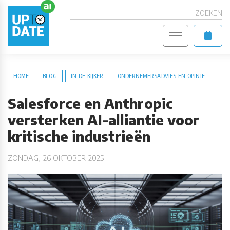
ZOEKEN
HOME
BLOG
IN-DE-KIJKER
ONDERNEMERSADVIES-EN-OPINIE
Salesforce en Anthropic
versterken AI-alliantie voor
kritische industrieën
ZONDAG, 26 OKTOBER 2025