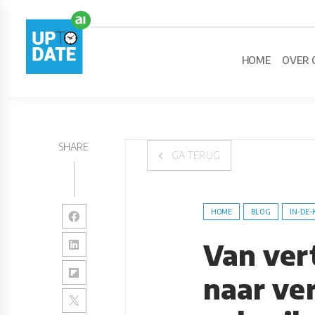
HOME
OVER 
SHARE
GA TERUG
HOME
BLOG
IN-DE-
Van ve
naar ver