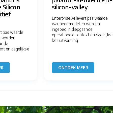
 Silicon
silicon-valley
itief
Enterprise AI levert pas waarde
wanneer modellen worden
ingebed in diepgaande
rt pas waarde
operationele context en dagelijks
n worden
besluitvorming.
aande
ext en dagelijkse
ER
ONTDEK MEER