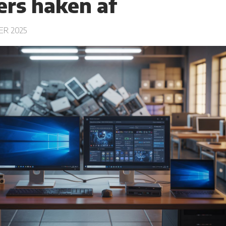
ers haken af
R 2025