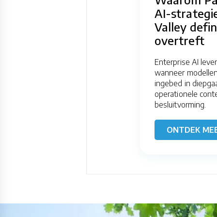
AI-strategie
Valley defin
overtreft
Enterprise AI leve
wanneer modelle
ingebed in diepg
operationele cont
besluitvorming.
ONTDEK ME