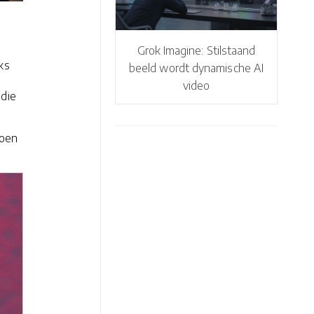
Grok Imagine: Stilstaand
ks
beeld wordt dynamische AI
video
 die
joen