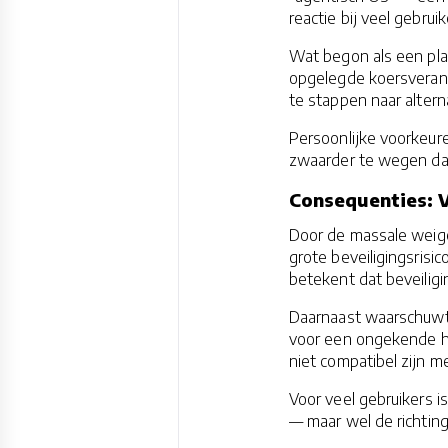
reactie bij veel gebrui
Wat begon als een pla
opgelegde koersverand
te stappen naar altern
Persoonlijke voorkeur
zwaarder te wegen da
Consequenties: V
Door de massale weiger
grote beveiligingsrisi
betekent dat beveilig
Daarnaast waarschuwt 
voor een ongekende ho
niet compatibel zijn 
Voor veel gebruikers i
— maar wel de richtin