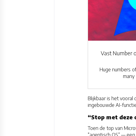
Vast Number o
Huge numbers of
many o
Blijkbaar is het voor
ingebouwde AI-functie
“Stop met deze o
Toen de top van Micr
“agentisch OS” — een 