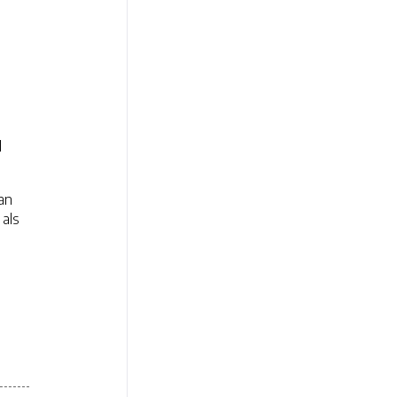
l
dan
als