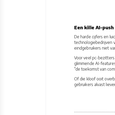
Een kille AI-pus
De harde cijfers en lu
technologiebedrijven v
eindgebruikers niet van
Voor veel pc-bezitters 
glimmende AI-features
“de toekomst van comp
Of die kloof ooit over
gebruikers alvast lieve