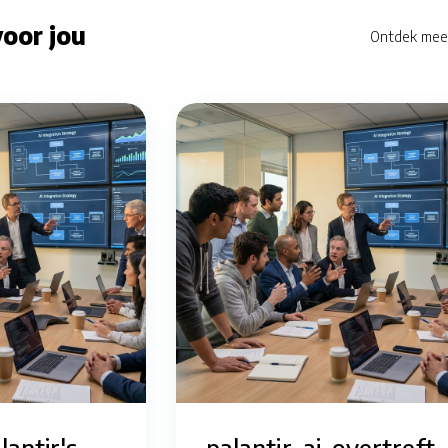
oor jou
Ontdek mee
antir's
palantir-ai-overtreft-