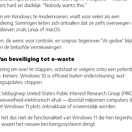
kers hard en duidelijk: “Nobody wants this.”
n om Windows te moderniseren, voelt voor velen als een
ering. Sommigen lieten zich ontvallen dat ze zelfs overwegen 
atieven zoals Linux of macOS.
en, de wens voor controle, en scepsis tegenover “AI-gedoe” bli
n de beloofde vernieuwingen.
an beveiliging tot e-waste
ing om over te stappen, ontstaat er volgens critici een potent
co. Immers: Windows 10 is officieel buiten ondersteuning, wat
ingsupdates stoppen.
lobbygroep United States Public Interest Research Group (PIR
eveelheid elektronisch afval — doordat miljoenen computers d
met Windows 11 plots onbruikbaar of onwenselijk worden.
s het dus niet de functionaliteit van Windows 11 die hen tegenh
g waarin het nieuwe besturingssysteem dringt.