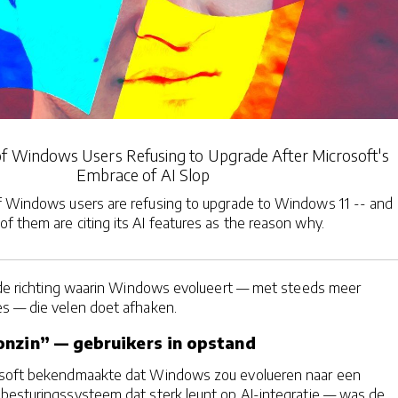
f Windows Users Refusing to Upgrade After Microsoft's
Embrace of AI Slop
 Windows users are refusing to upgrade to Windows 11 -- and
f them are citing its AI features as the reason why.
al de richting waarin Windows evolueert — met steeds meer
s — die velen doet afhaken.
nzin” — gebruikers in opstand
osoft bekendmaakte dat Windows zou evolueren naar een
besturingssysteem dat sterk leunt op AI-integratie — was de