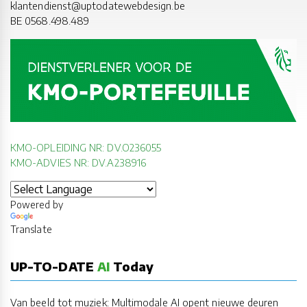
klantendienst@uptodatewebdesign.be
BE 0568.498.489
KMO-OPLEIDING NR: DV.O236055
KMO-ADVIES NR: DV.A238916
Powered by
Translate
UP-TO-DATE
AI
Today
Van beeld tot muziek: Multimodale AI opent nieuwe deuren