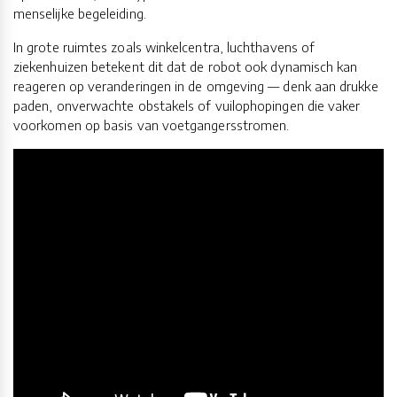
menselijke begeleiding.
In grote ruimtes zoals winkelcentra, luchthavens of
ziekenhuizen betekent dit dat de robot ook dynamisch kan
reageren op veranderingen in de omgeving — denk aan drukke
paden, onverwachte obstakels of vuilophopingen die vaker
voorkomen op basis van voetgangersstromen.