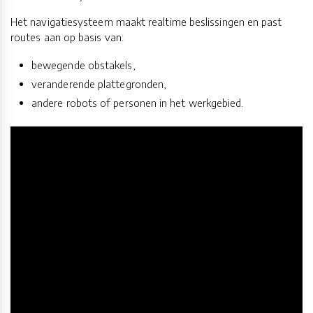
Het navigatiesysteem maakt realtime beslissingen en past
routes aan op basis van:
bewegende obstakels,
veranderende plattegronden,
andere robots of personen in het werkgebied.