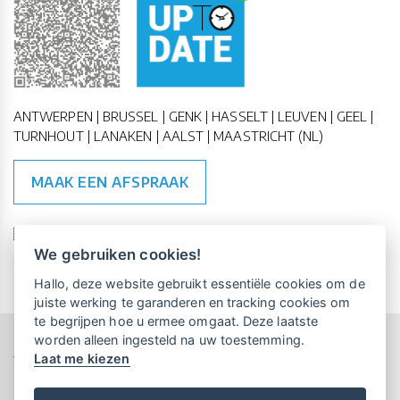
ANTWERPEN | BRUSSEL | GENK | HASSELT | LEUVEN | GEEL |
TURNHOUT | LANAKEN | AALST | MAASTRICHT (NL)
MAAK EEN AFSPRAAK
🇪🇺 🇧🇪
ESG Compliant
| 🇺🇳
SDG Doelen
We gebruiken cookies!
Vrijblijvende kennismaking?
Boek
Hallo, deze website gebruikt essentiële cookies om de
een persoonlijke demo.
juiste werking te garanderen en tracking cookies om
te begrijpen hoe u ermee omgaat. Deze laatste
worden alleen ingesteld na uw toestemming.
Copyright All Rights Reserved © 2015-2026 UP-TO-DATE
Laat me kiezen
WebDesign
Maandelijks gratis opleidingen
voor UP-TO-DATE Klanten:
Privacy & Cookies
Locations
Algemene Voorwaarden