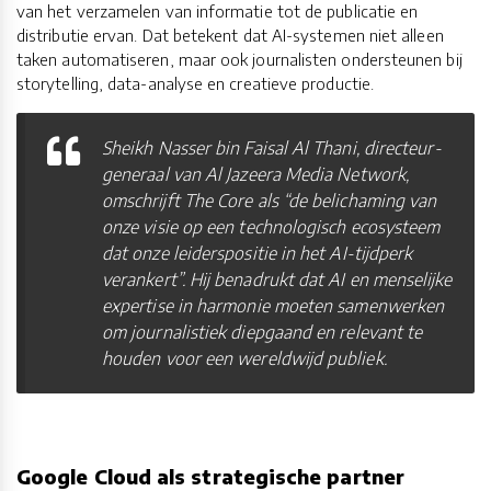
van het verzamelen van informatie tot de publicatie en
distributie ervan. Dat betekent dat AI-systemen niet alleen
taken automatiseren, maar ook journalisten ondersteunen bij
storytelling, data-analyse en creatieve productie.
Sheikh Nasser bin Faisal Al Thani, directeur-
generaal van Al Jazeera Media Network,
omschrijft The Core als “de belichaming van
onze visie op een technologisch ecosysteem
dat onze leiderspositie in het AI-tijdperk
verankert”. Hij benadrukt dat AI en menselijke
expertise in harmonie moeten samenwerken
om journalistiek diepgaand en relevant te
houden voor een wereldwijd publiek.
Google Cloud als strategische partner