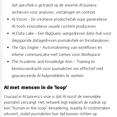
dat specifiek is getraind op de enorme Al Jazeera-
archieven voor analyses, vertalingen en context.
AJ Vision – De creatieve productietak waar generatieve
AI-tools innovatieve visuele content produceren.
AJ Data Lake – Een BigQuery-aangedreven data-hub voor
diepgaande datagedreven journalistiek en trendanalyses.
The Ops Engine – Automatisering van workflows en
interne communicatie met Gemini voor Workspace.
The Academic and Knowledge Arm – Training en
kennisoverdracht voor journalisten om effectief met
geavanceerde AI-hulpmiddelen te werken.
AI met mensen in de 'loop'
Cruciaal in Al Jazeera’s visie is dat AI nooit de menselijke
journalist vervangt. Het netwerk legt expliciet de nadruk op
een “human-in-the-loop”-benadering, waarbij AI routinetaken
uitvoert, zodat journalisten hun tijd kunnen richten op