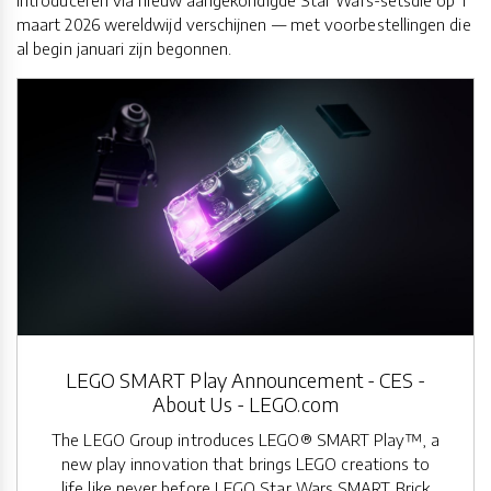
introduceren via nieuw aangekondigde Star Wars-setsdie op 1
maart 2026 wereldwijd verschijnen — met voorbestellingen die
al begin januari zijn begonnen.
LEGO SMART Play Announcement - CES -
About Us - LEGO.com
The LEGO Group introduces LEGO® SMART Play™, a
new play innovation that brings LEGO creations to
life like never before LEGO Star Wars SMART Brick