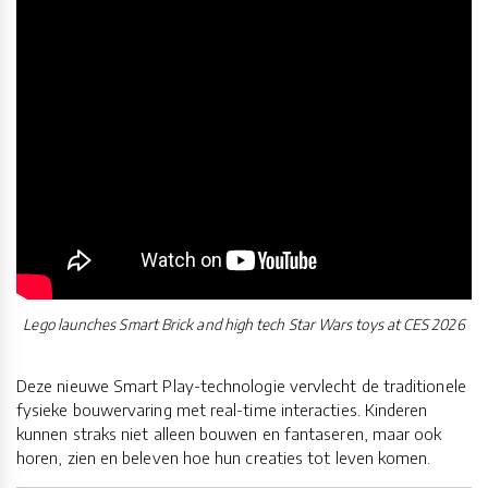
Lego launches Smart Brick and high tech Star Wars toys at CES 2026
Deze nieuwe Smart Play-technologie vervlecht de traditionele
fysieke bouwervaring met real-time interacties. Kinderen
kunnen straks niet alleen bouwen en fantaseren, maar ook
horen, zien en beleven hoe hun creaties tot leven komen.