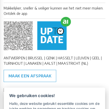
Makkelijker, sneller & veiliger kunnen we het niet meer maken.
Ontdek de app.
ANTWERPEN | BRUSSEL | GENK | HASSELT | LEUVEN | GEEL |
TURNHOUT | LANAKEN | AALST | MAASTRICHT (NL)
MAAK EEN AFSPRAAK
🇪🇺 🇧🇪
ESG Compliant
| 🇺🇳
SDG Doelen
We gebruiken cookies!
Vrijblijvende kennismaking?
Boek
Hallo, deze website gebruikt essentiële cookies om de
een persoonlijke demo.
juiste werking te garanderen en tracking cookies om