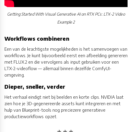
Getting Started With Visual Generative AI on RTX PCs: LTX-2 Video
Example 2
Workflows combineren
Een van de krachtigste mogelijkheden is het samenvoegen van
workflows. Je kunt bijvoorbeeld eerst een afbeelding genereren
met FLUX.2 en die vervolgens als input gebruiken voor een
LTX-2-videoflow — allemaal binnen dezelfde ComfyUI-
omgeving.
Dieper, sneller, verder
Het verhaal eindigt niet bij beelden en korte clips. NVIDIA laat
zien hoe je 3D-gegenereerde assets kunt integreren en met
hulp van Blueprint-tools nog preciezere generatieve
productieworkflows opzet.