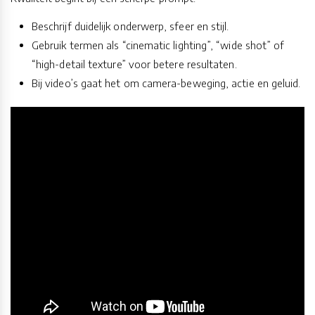
Beschrijf duidelijk onderwerp, sfeer en stijl.
Gebruik termen als “cinematic lighting”, “wide shot” of
“high-detail texture” voor betere resultaten.
Bij video’s gaat het om camera-beweging, actie en geluid.