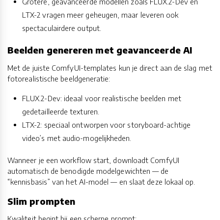
Grotere, geavanceerde modellen zoals FLUX.2-Dev en
LTX-2 vragen meer geheugen, maar leveren ook
spectaculairdere output.
Beelden genereren met geavanceerde AI
Met de juiste ComfyUI-templates kun je direct aan de slag met
fotorealistische beeldgeneratie:
FLUX.2-Dev: ideaal voor realistische beelden met
gedetailleerde texturen.
LTX-2: speciaal ontworpen voor storyboard-achtige
video’s met audio-mogelijkheden.
Wanneer je een workflow start, downloadt ComfyUI
automatisch de benodigde modelgewichten — de
“kennisbasis” van het AI-model — en slaat deze lokaal op.
Slim prompten
Kwaliteit begint bij een scherpe prompt: