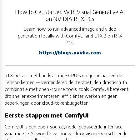
How to Get Started With Visual Generative AI
on NVIDIA RTX PCs
Learn how to run advanced image and video
generation locally with ComfyUI and LTX-2 on RTX
PCs.
https://blogs.nvidia.com
RTX-pc’s — met hun krachtige GPU’s en gespecialiseerde
Tensor-kernen — verminderen de iteratietijden drastisch. In
combinatie met open-source tools zoals ComfyUI betekent
dit: sneller experimenteren, efficiënter werken en geen
beperkingen door cloud-tokenbudgetten.
Eerste stappen met ComfyUI
ComfyUI is een open-source, node-gebaseerde interface
waarmee je AI-workflows bouwt door visueel verschillende