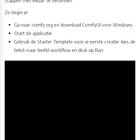
stappen met elkaar te verbinden.
Zo begin je:
Ga naar comfy.org en download ComfyUI voor Windows.
Start de applicatie.
Gebruik de Starter Template voor je eerste creatie: kies de
tekst-naar-beeld-workflow en druk op Run.