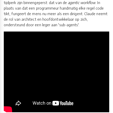
tijdperk zijn binnengeperst: dat van de
agentic workflow
. In
plaats van dat een programmeur handmatig elke regel code
tikt, fungeert de mens nu meer als een dirigent. Claude neemt
de rol van architect en hoofdontwikkelaar op zich,
ondersteund door een leger aan 'sub-agents'.