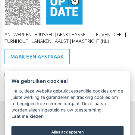
ANTWERPEN | BRUSSEL | GENK | HASSELT | LEUVEN | GEEL |
TURNHOUT | LANAKEN | AALST | MAASTRICHT (NL)
MAAK EEN AFSPRAAK
🇪🇺 🇧🇪
ESG Compliant
| 🇺🇳
SDG Doelen
We gebruiken cookies!
Vrijblijvende kennismaking?
Boek
Hallo, deze website gebruikt essentiële cookies om de
een persoonlijke demo.
juiste werking te garanderen en tracking cookies om
te begrijpen hoe u ermee omgaat. Deze laatste
worden alleen ingesteld na uw toestemming.
Copyright All Rights Reserved © 2015-2026 UP-TO-DATE
Laat me kiezen
WebDesign
Maandelijks gratis opleidingen
voor UP-TO-DATE Klanten:
Privacy & Cookies
Locations
Algemene Voorwaarden
Schrijf je nu in!
Alles accepteren