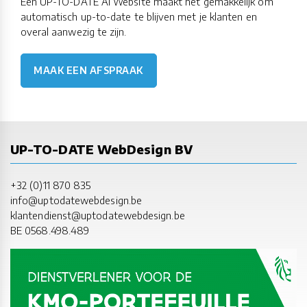
Een UP-TO-DATE AI Website maakt het gemakkelijk om
automatisch up-to-date te blijven met je klanten en
overal aanwezig te zijn.
MAAK EEN AFSPRAAK
UP-TO-DATE WebDesign BV
+32 (0)11 870 835
info@uptodatewebdesign.be
klantendienst@uptodatewebdesign.be
BE 0568.498.489