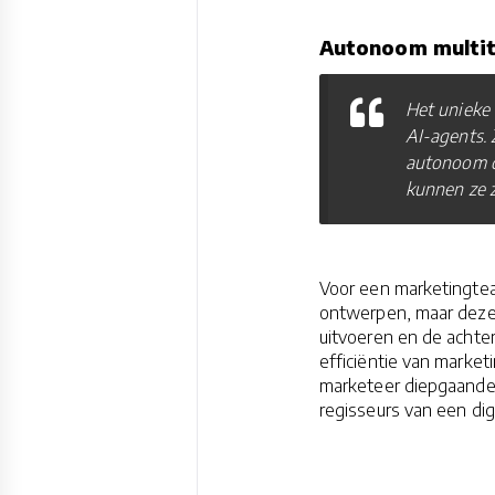
Autonoom multit
Het unieke 
AI-agents. 
autonoom d
kunnen ze z
Voor een marketingtea
ontwerpen, maar deze t
uitvoeren en de achter
efficiëntie van marke
marketeer diepgaande
regisseurs van een di