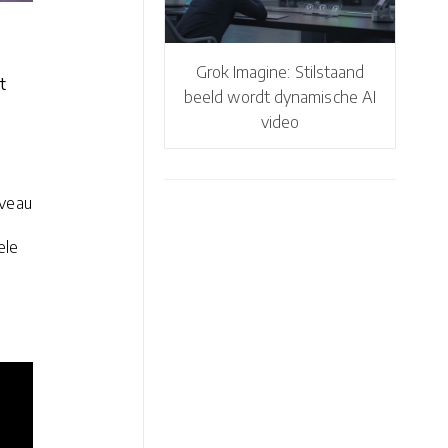
Grok Imagine: Stilstaand
t
beeld wordt dynamische AI
video
iveau
ele