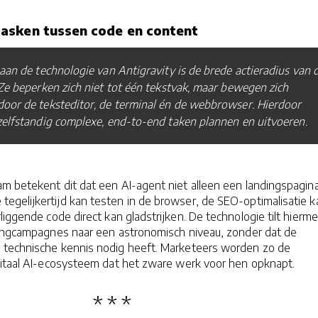
asken tussen code en content
aan de technologie van Antigravity is de brede actieradius van 
Ze beperken zich niet tot één tekstvak, maar bewegen zich
oor de teksteditor, de terminal én de webbrowser. Hierdoor
elfstandig complexe, end-to-end taken plannen en uitvoeren.
m betekent dit dat een AI-agent niet alleen een landingspagin
egelijkertijd kan testen in de browser, de SEO-optimalisatie k
liggende code direct kan gladstrijken. De technologie tilt hierm
tingcampagnes naar een astronomisch niveau, zonder dat de
 technische kennis nodig heeft. Marketeers worden zo de
gitaal AI-ecosysteem dat het zware werk voor hen opknapt.