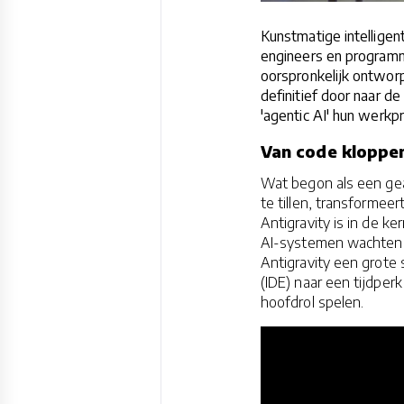
Kunstmatige intelligen
engineers en programme
oorspronkelijk ontworp
definitief door naar 
'agentic AI' hun werkp
Van code kloppe
Wat begon als een ge
te tillen, transformeer
Antigravity is in de 
AI-systemen wachten o
Antigravity een grote
(IDE) naar een tijdpe
hoofdrol spelen.