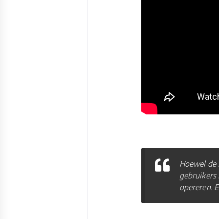
Hoewel de i
gebruikers 
opereren. E