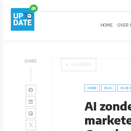
HOME
OVER 
SHARE
GA TERUG
HOME
BLOG
IN-DE-
AI zond
markete