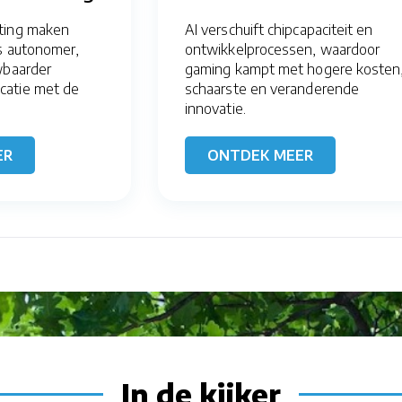
ting maken
AI verschuift chipcapaciteit en
s autonomer,
ontwikkelprocessen, waardoor
wbaarder
gaming kampt met hogere kosten
atie met de
schaarste en veranderende
innovatie.
ER
ONTDEK MEER
In de kijker