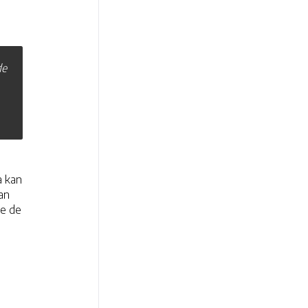
de
a kan
an
ee de