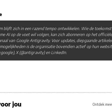
e
m blijft zich in een razend tempo ontwikkelen. Wie de toekomst
e AI op de voet wil volgen, kan zich abonneren op het officiël
aal van Google Antigravity. Voor updates, diepgaande artikele
ogelijkheden is de organisatie bovendien actief op hun websit
y.google), X (@antigravity) en LinkedIn.
oor jou
Ontdek mee