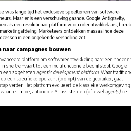
tie was lange tijd het exclusieve speelterrein van software-
urs. Maar er is een verschuiving gaande. Google Antigravity,
en als een revolutionair platform voor codeontwikkelaars, breek
de marketingafdeling. Marketeers ontdekken massaal hoe deze
rocessen in een ongekende versnelling zet.
n naar campagnes bouwen
avanceerd platform om softwareontwikkeling naar een hoger n
t in sneltreinvaart tot een multifunctionele bedrijfstool. Google
kern een zogeheten
agentic development platform
. Waar tradition
p een specifieke opdracht (prompt) van de gebruiker, gaat
 stap verder. Het platform evolueert de klassieke werkomgeving
rk waarin slimme, autonome AI-assistenten (oftewel
agents)
de