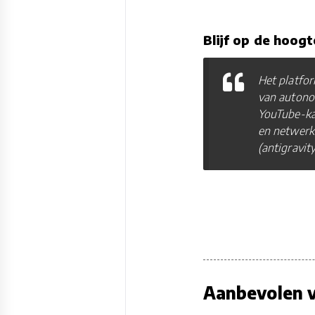
Blijf op de hoogt
Het platfor
van autonom
YouTube-kan
en netwerkm
(antigravit
Aanbevolen v