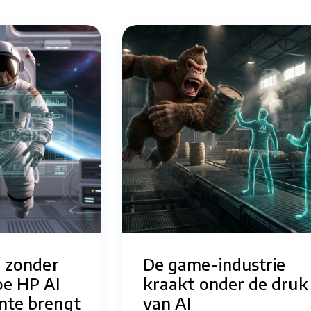
e zonder
De game-industrie
oe HP AI
kraakt onder de druk
mte brengt
van AI