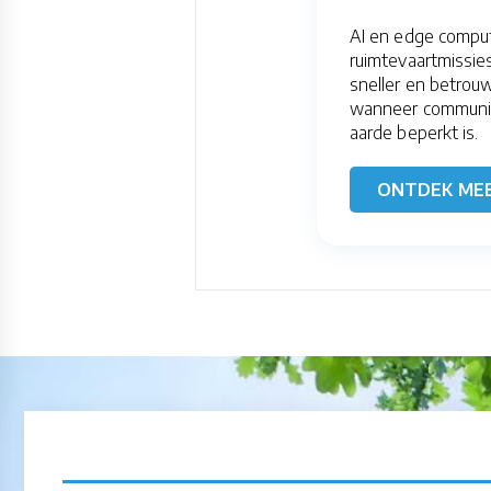
AI en edge compu
ruimtevaartmissie
sneller en betrou
wanneer communic
aarde beperkt is.
ONTDEK ME