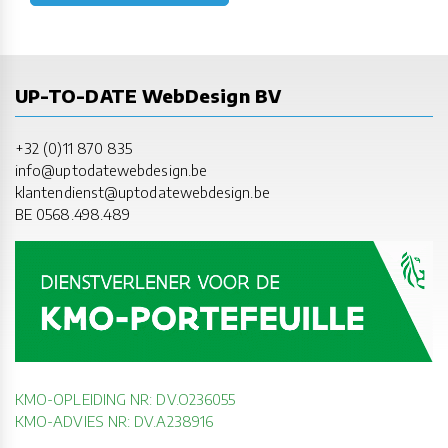
UP-TO-DATE WebDesign BV
+32 (0)11 870 835
info@uptodatewebdesign.be
klantendienst@uptodatewebdesign.be
BE 0568.498.489
KMO-OPLEIDING NR: DV.O236055
KMO-ADVIES NR: DV.A238916