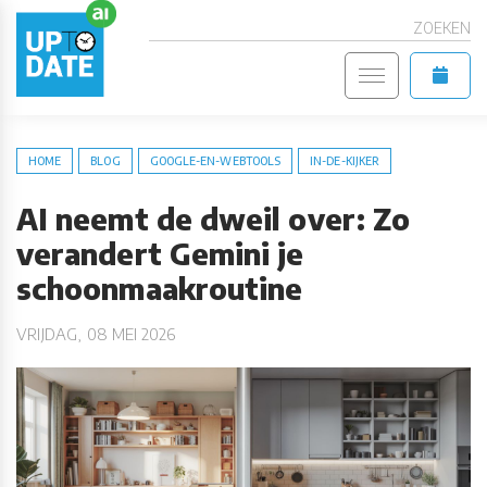
ZOEKEN
HOME
BLOG
GOOGLE-EN-WEBTOOLS
IN-DE-KIJKER
AI neemt de dweil over: Zo
verandert Gemini je
schoonmaakroutine
VRIJDAG, 08 MEI 2026