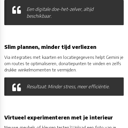
Een digitale doe-het-zelver, altijd
beschikbaar.
Slim plannen, minder tijd verliezen
Via integraties met kaarten en locatiegegevens helpt Gemini je
om routes te optimaliseren, donatiepunten te vinden en zelfs
drukke winkelmomenten te vermijden.
Resultaat: Minder stress, meer efficiëntie.
Virtueel experimenteren met je interieur
Nieuwe meubels of kleuren testen? Upload een foto van je