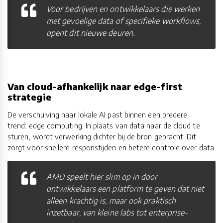
Voor bedrijven en ontwikkelaars die werken
met gevoelige data of specifieke workflows,
opent dit nieuwe deuren.
Van cloud-afhankelijk naar edge-first
strategie
De verschuiving naar lokale AI past binnen een bredere
trend: edge computing. In plaats van data naar de cloud te
sturen, wordt verwerking dichter bij de bron gebracht. Dit
zorgt voor snellere responstijden en betere controle over data.
AMD speelt hier slim op in door
ontwikkelaars een platform te geven dat niet
alleen krachtig is, maar ook praktisch
inzetbaar, van kleine labs tot enterprise-