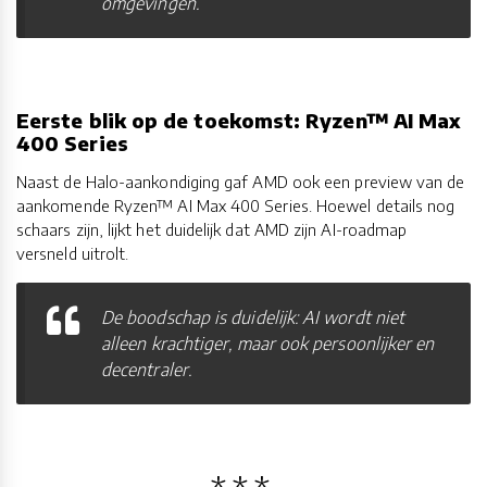
omgevingen.
Eerste blik op de toekomst: Ryzen™ AI Max
400 Series
Naast de Halo-aankondiging gaf AMD ook een preview van de
aankomende Ryzen™ AI Max 400 Series. Hoewel details nog
schaars zijn, lijkt het duidelijk dat AMD zijn AI-roadmap
versneld uitrolt.
De boodschap is duidelijk: AI wordt niet
alleen krachtiger, maar ook persoonlijker en
decentraler.