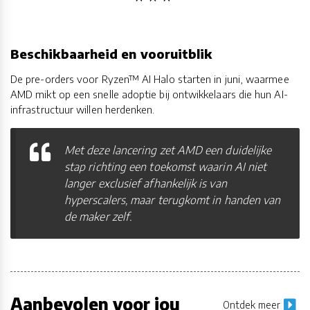
Beschikbaarheid en vooruitblik
De pre-orders voor Ryzen™ AI Halo starten in juni, waarmee
AMD mikt op een snelle adoptie bij ontwikkelaars die hun AI-
infrastructuur willen herdenken.
Met deze lancering zet AMD een duidelijke
stap richting een toekomst waarin AI niet
langer exclusief afhankelijk is van
hyperscalers, maar terugkomt in handen van
de maker zelf.
Aanbevolen voor jou
Ontdek meer