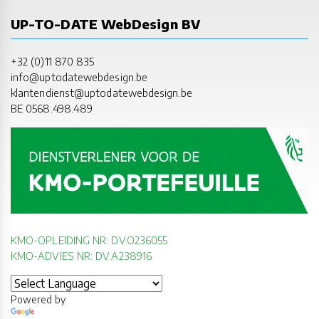
UP-TO-DATE WebDesign BV
+32 (0)11 870 835
info@uptodatewebdesign.be
klantendienst@uptodatewebdesign.be
BE 0568.498.489
KMO-OPLEIDING NR: DV.O236055
KMO-ADVIES NR: DV.A238916
Powered by