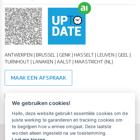
ANTWERPEN | BRUSSEL | GENK | HASSELT | LEUVEN | GEEL |
TURNHOUT | LANAKEN | AALST | MAASTRICHT (NL)
MAAK EEN AFSPRAAK
🇪🇺 🇧🇪
ESG Compliant
| 🇺🇳
SDG Doelen
We gebruiken cookies!
Vrijblijvende kennismaking?
Boek
Hallo, deze website gebruikt essentiële cookies om de
een persoonlijke demo.
juiste werking te garanderen en tracking cookies om
te begrijpen hoe u ermee omgaat. Deze laatste
worden alleen ingesteld na uw toestemming.
Copyright All Rights Reserved © 2015-2026 UP-TO-DATE
Laat me kiezen