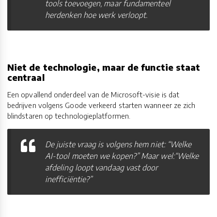
tools toevoegen, maar fundamenteel
herdenken hoe werk verloopt.
Niet de technologie, maar de functie staat
centraal
Een opvallend onderdeel van de Microsoft-visie is dat
bedrijven volgens Goode verkeerd starten wanneer ze zich
blindstaren op technologieplatformen.
De juiste vraag is volgens hem niet: “Welke
AI-tool moeten we kopen?” Maar wel:“Welke
afdeling loopt vandaag vast door
inefficiëntie?”