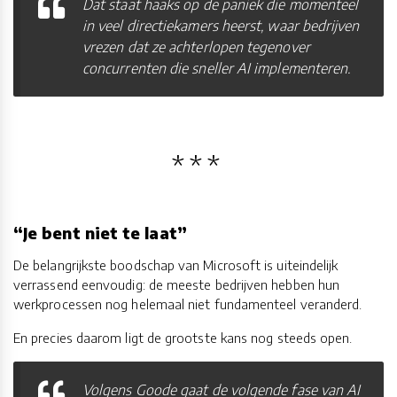
Dat staat haaks op de paniek die momenteel
in veel directiekamers heerst, waar bedrijven
vrezen dat ze achterlopen tegenover
concurrenten die sneller AI implementeren.
“Je bent niet te laat”
De belangrijkste boodschap van Microsoft is uiteindelijk
verrassend eenvoudig: de meeste bedrijven hebben hun
werkprocessen nog helemaal niet fundamenteel veranderd.
En precies daarom ligt de grootste kans nog steeds open.
Volgens Goode gaat de volgende fase van AI