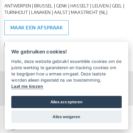
ANTWERPEN | BRUSSEL | GENK | HASSELT | LEUVEN | GEEL |
TURNHOUT | LANAKEN | AALST | MAASTRICHT (NL)
MAAK EEN AFSPRAAK
🇪🇺 🇧🇪
ESG Compliant
| 🇺🇳
SDG Doelen
We gebruiken cookies!
Vrijblijvende kennismaking?
Boek
Hallo, deze website gebruikt essentiële cookies om de
een persoonlijke demo.
juiste werking te garanderen en tracking cookies om
te begrijpen hoe u ermee omgaat. Deze laatste
worden alleen ingesteld na uw toestemming.
Copyright All Rights Reserved © 2015-2026 UP-TO-DATE
Laat me kiezen
Maandelijks gratis opleidingen
WebDesign
voor UP-TO-DATE Klanten:
Privacy & Cookies
Locations
Algemene Voorwaarden
Schrijf je nu in!
Alles accepteren
Alles weigeren