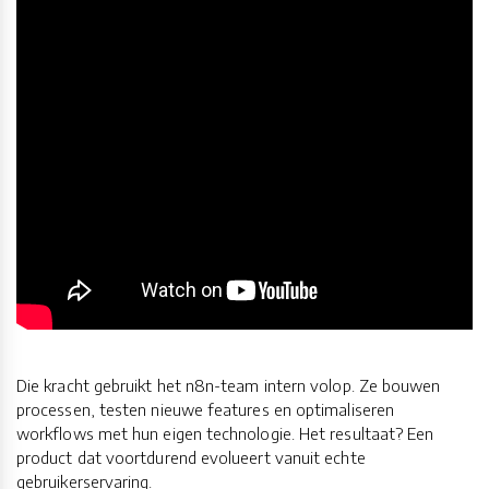
Die kracht gebruikt het n8n-team intern volop. Ze bouwen
processen, testen nieuwe features en optimaliseren
workflows met hun eigen technologie. Het resultaat? Een
product dat voortdurend evolueert vanuit echte
gebruikerservaring.