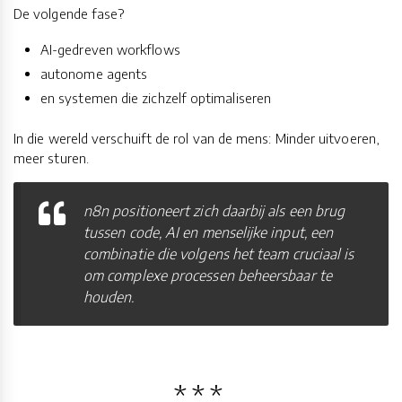
De volgende fase?
AI-gedreven workflows
autonome agents
en systemen die zichzelf optimaliseren
In die wereld verschuift de rol van de mens: Minder uitvoeren,
meer sturen.
n8n positioneert zich daarbij als een brug
tussen code, AI en menselijke input, een
combinatie die volgens het team cruciaal is
om complexe processen beheersbaar te
houden.