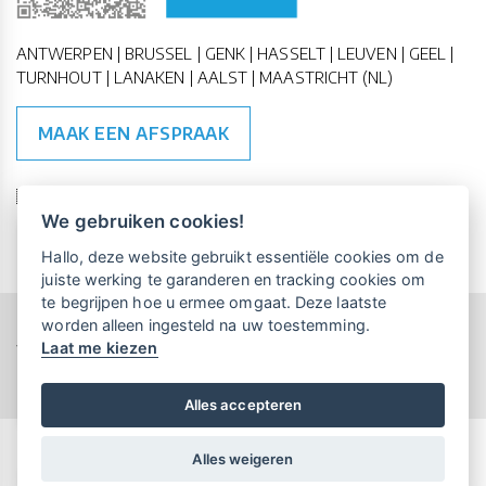
ANTWERPEN | BRUSSEL | GENK | HASSELT | LEUVEN | GEEL |
TURNHOUT | LANAKEN | AALST | MAASTRICHT (NL)
MAAK EEN AFSPRAAK
🇪🇺 🇧🇪
ESG Compliant
| 🇺🇳
SDG Doelen
We gebruiken cookies!
Vrijblijvende kennismaking?
Boek
Hallo, deze website gebruikt essentiële cookies om de
een persoonlijke demo.
juiste werking te garanderen en tracking cookies om
te begrijpen hoe u ermee omgaat. Deze laatste
worden alleen ingesteld na uw toestemming.
Copyright All Rights Reserved © 2015-2026 UP-TO-DATE
Laat me kiezen
WebDesign
Maandelijks gratis opleidingen
voor UP-TO-DATE Klanten:
Privacy & Cookies
Locations
Algemene Voorwaarden
Schrijf je nu in!
Alles accepteren
Alles weigeren