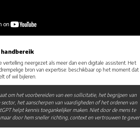
 handbereik
vertelling neergezet als meer dan een digitale assistent. Het
agdrempelige bron van expertise: beschikbaar op het moment dat
lt of wil bijleren.
aat om het voorbereiden van een sollicitatie, het begrijpen van
 sector, het aanscherpen van vaardigheden of het ordenen van
tGPT helpt kennis toegankelijker maken. Niet door de mens te
maar door hem sneller richting, context en vertrouwen te geven