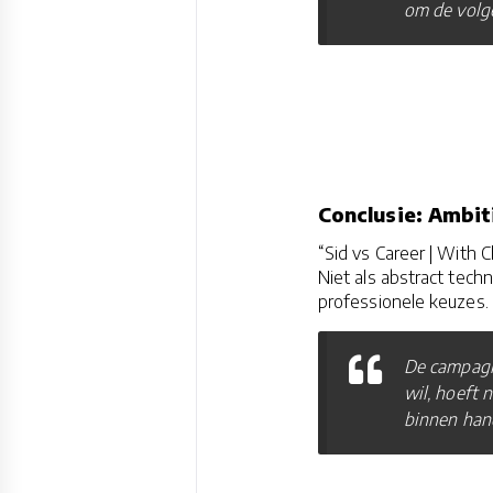
om de volge
Conclusie: Ambit
“Sid vs Career | With 
Niet als abstract techn
professionele keuzes.
De campagn
wil, hoeft n
binnen han