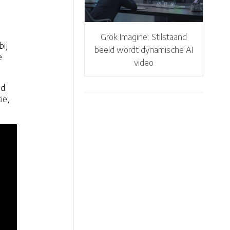
,
Grok Imagine: Stilstaand
bij
beeld wordt dynamische AI
e
video
d.
ie,