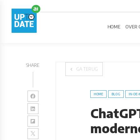
HOME
OVER 
SHARE
GA TERUG
HOME
BLOG
IN-DE-
ChatGPT
modern