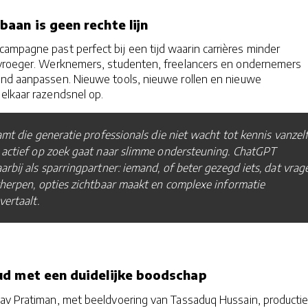
aan is geen rechte lijn
ampagne past perfect bij een tijd waarin carrières minder
 vroeger. Werknemers, studenten, freelancers en ondernemers
nd aanpassen. Nieuwe tools, nieuwe rollen en nieuwe
elkaar razendsnel op.
amt die generatie professionals die niet wacht tot kennis vanzel
 actief op zoek gaat naar slimme ondersteuning. ChatGPT
arbij als sparringpartner: iemand, of beter gezegd iets, dat vrag
herpen, opties zichtbaar maakt en complexe informatie
 vertaalt.
ud met een duidelijke boodschap
av Pratiman, met beeldvoering van Tassaduq Hussain, producti