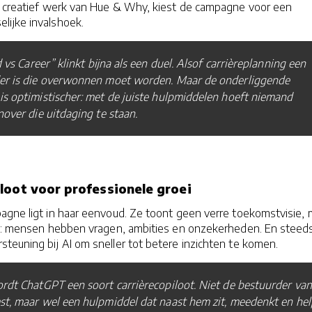
n creatief werk van Hue & Why, kiest de campagne voor een
lijke invalshoek.
d vs Career” klinkt bijna als een duel. Alsof carrièreplanning een
er is die overwonnen moet worden. Maar de onderliggende
s optimistischer: met de juiste hulpmiddelen hoeft niemand
nover die uitdaging te staan.
loot voor professionele groei
agne ligt in haar eenvoud. Ze toont geen verre toekomstvisie, 
eit: mensen hebben vragen, ambities en onzekerheden. En steed
teuning bij AI om sneller tot betere inzichten te komen.
rdt ChatGPT een soort carrièrecopiloot. Niet de bestuurder van
st, maar wel een hulpmiddel dat naast hem zit, meedenkt en hel