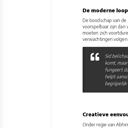
De moderne loopb
De boodschap van de c
voorspelbaar zijn dan
moeten zich voortdure
verwachtingen volgen 
Sid belicha
komt, maar
fungeert da
helpt aansc
begrijpelijk
Creatieve eenvo
Onder regie van Abhin