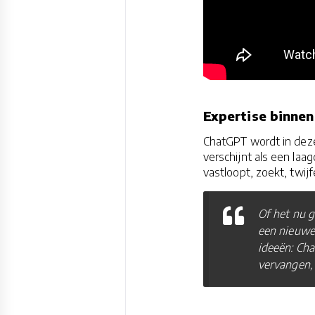
Expertise binnen
ChatGPT wordt in deze 
verschijnt als een la
vastloopt, zoekt, twijfe
Of het nu g
een nieuwe
ideeën: Cha
vervangen, 