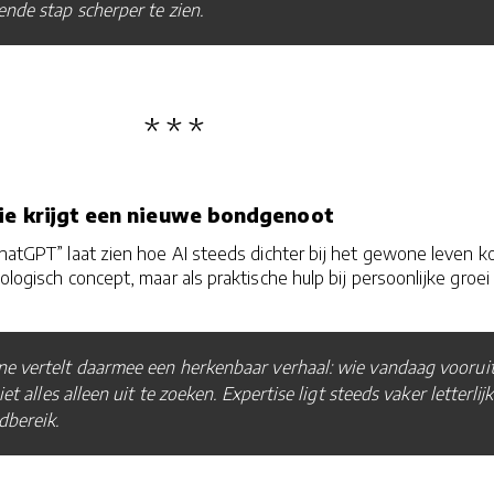
nde stap scherper te zien.
ie krijgt een nieuwe bondgenoot
ChatGPT” laat zien hoe AI steeds dichter bij het gewone leven k
ologisch concept, maar als praktische hulp bij persoonlijke groei
e vertelt daarmee een herkenbaar verhaal: wie vandaag voorui
iet alles alleen uit te zoeken. Expertise ligt steeds vaker letterlijk
dbereik.