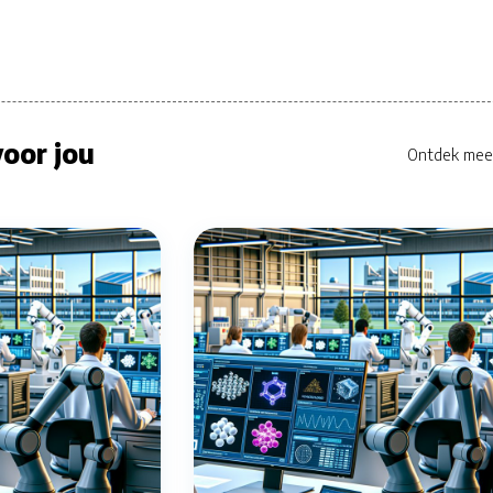
oor jou
Ontdek mee