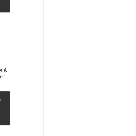
omt.
 en
t