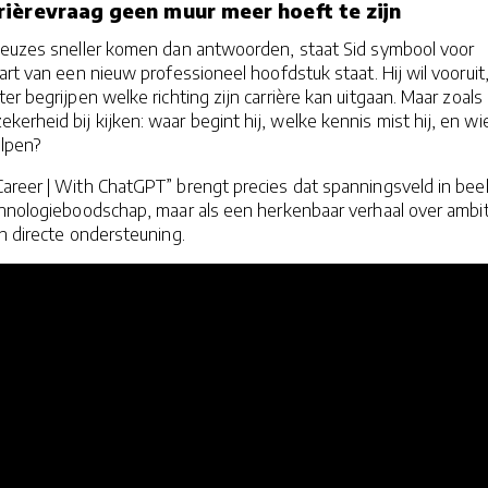
ièrevraag geen muur meer hoeft te zijn
keuzes sneller komen dan antwoorden, staat Sid symbool voor
art van een nieuw professioneel hoofdstuk staat. Hij wil vooruit
ter begrijpen welke richting zijn carrière kan uitgaan. Maar zoals 
kerheid bij kijken: waar begint hij, welke kennis mist hij, en wi
lpen?
areer | With ChatGPT” brengt precies dat spanningsveld in beel
chnologieboodschap, maar als een herkenbaar verhaal over ambit
an directe ondersteuning.