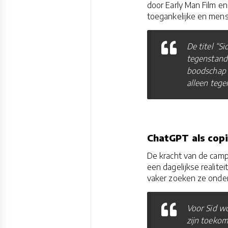
door Early Man Film e
toegankelijke en mense
De titel “Si
tegenstand
boodschap i
alleen tege
ChatGPT als copi
De kracht van de camp
een dagelijkse realit
vaker zoeken ze onders
Voor Sid wo
zijn toekom