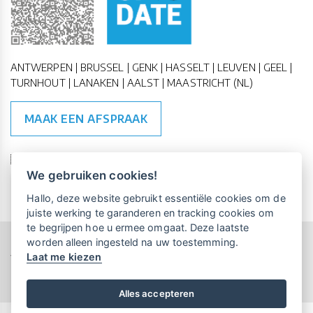
ANTWERPEN | BRUSSEL | GENK | HASSELT | LEUVEN | GEEL |
TURNHOUT | LANAKEN | AALST | MAASTRICHT (NL)
MAAK EEN AFSPRAAK
🇪🇺 🇧🇪
ESG Compliant
| 🇺🇳
SDG Doelen
We gebruiken cookies!
Vrijblijvende kennismaking?
Boek
Hallo, deze website gebruikt essentiële cookies om de
een persoonlijke demo.
juiste werking te garanderen en tracking cookies om
te begrijpen hoe u ermee omgaat. Deze laatste
worden alleen ingesteld na uw toestemming.
Copyright All Rights Reserved © 2015-2026 UP-TO-DATE
Laat me kiezen
WebDesign
Maandelijks gratis opleidingen
voor UP-TO-DATE Klanten:
Privacy & Cookies
Locations
Algemene Voorwaarden
Schrijf je nu in!
Alles accepteren