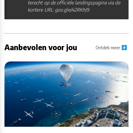
terecht op de officiële landingspagina via de
kortere URL: goo.gle/42RKhJ9.
Aanbevolen voor jou
Ontdek meer