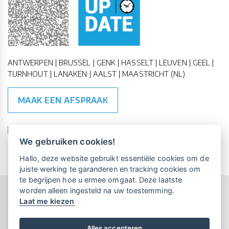
ANTWERPEN | BRUSSEL | GENK | HASSELT | LEUVEN | GEEL |
TURNHOUT | LANAKEN | AALST | MAASTRICHT (NL)
MAAK EEN AFSPRAAK
🇪🇺 🇧🇪
ESG Compliant
| 🇺🇳
SDG Doelen
We gebruiken cookies!
Vrijblijvende kennismaking?
Boek
Hallo, deze website gebruikt essentiële cookies om de
een persoonlijke demo.
juiste werking te garanderen en tracking cookies om
te begrijpen hoe u ermee omgaat. Deze laatste
worden alleen ingesteld na uw toestemming.
Copyright All Rights Reserved © 2015-2026 UP-TO-DATE
Laat me kiezen
WebDesign
Maandelijks gratis opleidingen
voor UP-TO-DATE Klanten:
Privacy & Cookies
Locations
Algemene Voorwaarden
Schrijf je nu in!
Alles accepteren