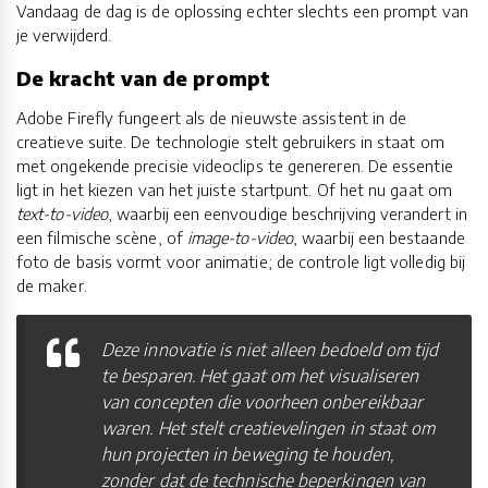
Vandaag de dag is de oplossing echter slechts een prompt van
je verwijderd.
De kracht van de prompt
Adobe Firefly fungeert als de nieuwste assistent in de
creatieve suite. De technologie stelt gebruikers in staat om
met ongekende precisie videoclips te genereren. De essentie
ligt in het kiezen van het juiste startpunt. Of het nu gaat om
text-to-video
, waarbij een eenvoudige beschrijving verandert in
een filmische scène, of
image-to-video
, waarbij een bestaande
foto de basis vormt voor animatie; de controle ligt volledig bij
de maker.
Deze innovatie is niet alleen bedoeld om tijd
te besparen. Het gaat om het visualiseren
van concepten die voorheen onbereikbaar
waren. Het stelt creatievelingen in staat om
hun projecten in beweging te houden,
zonder dat de technische beperkingen van