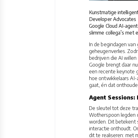
Kunstmatige intellige
Developer Advocates L
Google Cloud AI-agent
slimme collega’s met e
In de begindagen van g
geheugenverlies. Zodr
bedrijven die AI willen
Google brengt daar nu
een recente keynote g
hoe ontwikkelaars AI-
gaat, én dat onthoude
Agent Sessions: 
De sleutel tot deze tr
Wotherspoon legden ui
worden. Dit betekent 
interactie onthoudt. 
dit te realiseren: met