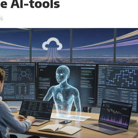
e AI-tools
26