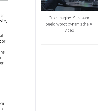
van
Grok Imagine: Stilstaand
ste,
beeld wordt dynamische AI
video
al
oor
ens
n
er
 om
en