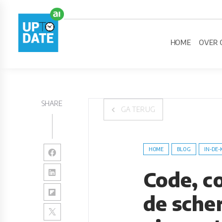
HOME
OVER 
SHARE
GA TERUG
HOME
BLOG
IN-DE-
Code, c
de sche