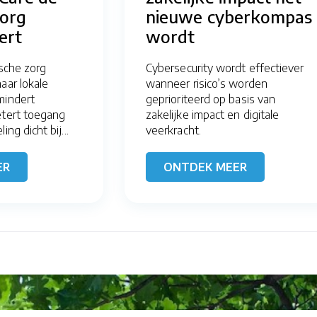
zorg
nieuwe cyberkompas
ert
wordt
ische zorg
Cybersecurity wordt effectiever
aar lokale
wanneer risico’s worden
mindert
geprioriteerd op basis van
etert toegang
zakelijke impact en digitale
ng dicht bij...
veerkracht.
ER
ONTDEK MEER