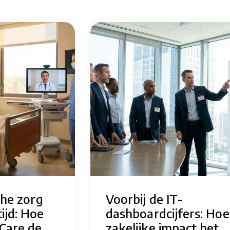
che zorg
Voorbij de IT-
ijd: Hoe
dashboardcijfers: Hoe
Care de
zakelijke impact het