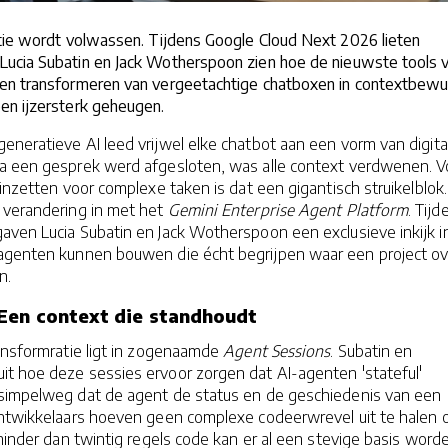
ntie wordt volwassen. Tijdens Google Cloud Next 2026 lieten
ucia Subatin en Jack Wotherspoon zien hoe de nieuwste tools 
en transformeren van vergeetachtige chatboxen in contextbewu
en ijzersterk geheugen.
eneratieve AI leed vrijwel elke chatbot aan een vorm van digita
a een gesprek werd afgesloten, was alle context verdwenen. V
 inzetten voor complexe taken is dat een gigantisch struikelblok.
 verandering in met het
Gemini Enterprise Agent Platform
. Tijd
aven Lucia Subatin en Jack Wotherspoon een exclusieve inkijk i
agenten kunnen bouwen die écht begrijpen waar een project ov
n.
Een context die standhoudt
ansformratie ligt in zogenaamde
Agent Sessions
. Subatin en
t hoe deze sessies ervoor zorgen dat AI-agenten 'stateful'
simpelweg dat de agent de status en de geschiedenis van een
Ontwikkelaars hoeven geen complexe codeerwrevel uit te halen
 minder dan twintig regels code kan er al een stevige basis word