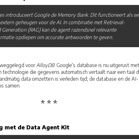
es introduceert Google de Memory Bank. Dit functioneert als e
xtern geheugen voor de AI. In combinatie met Retrieval-
Generation (RAG) kan de agent razendsnel relevante
formatie opdiepen om accurate antwoorden te geven.
ij weggelegd voor
AlloyDB
. Google’s database is nu uitgerust me
 technologie die gegevens automatisch vertaalt naar een taal d
 Handmatig data omzetten is verleden tijd; de database en de AI-
os samen.
ag met de Data Agent Kit