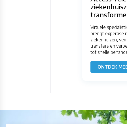
ziekenhuis
transforme
Virtuele specialist
brengt expertise n
ziekenhuizen, ver
transfers en verb
tot snelle behandeli
ONTDEK ME