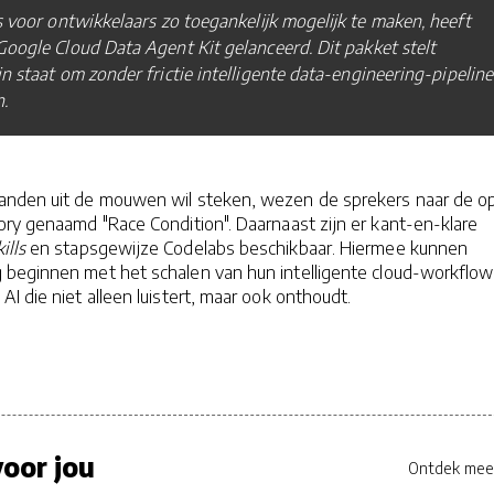
s voor ontwikkelaars zo toegankelijk mogelijk te maken, heeft
oogle Cloud Data Agent Kit gelanceerd. Dit pakket stelt
n staat om zonder frictie intelligente data-engineering-pipeline
n.
anden uit de mouwen wil steken, wezen de sprekers naar de o
ry genaamd "Race Condition". Daarnaast zijn er kant-en-klare
ills
en stapsgewijze Codelabs beschikbaar. Hiermee kunnen
 beginnen met het schalen van hun intelligente cloud-workflow
I die niet alleen luistert, maar ook onthoudt.
oor jou
Ontdek mee