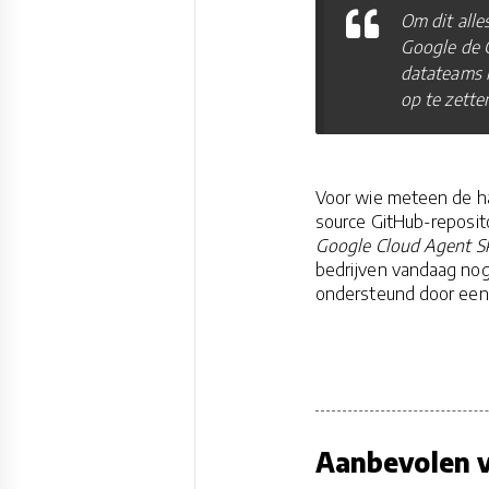
Om dit alle
Google de G
datateams i
op te zette
Voor wie meteen de h
source GitHub-reposito
Google Cloud Agent Sk
bedrijven vandaag nog
ondersteund door een A
Aanbevolen v