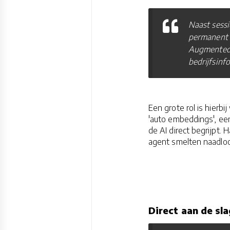
Naast sessi
permanent e
Augmented 
bedrijfsin
Een grote rol is hierb
'auto embeddings', een
de AI direct begrijpt.
agent smelten naadlo
Direct aan de sl