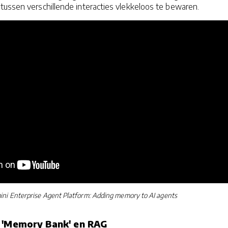
tussen verschillende interacties vlekkeloos te bewaren.
ni Enterprise Agent Platform: Adding memory to AI agents
e 'Memory Bank' en RAG